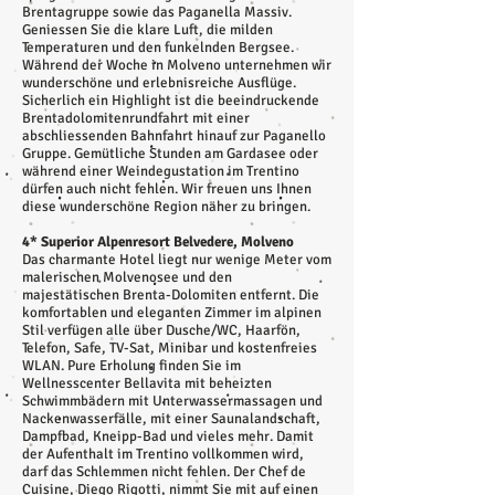
Brentagruppe sowie das Paganella Massiv.
Geniessen Sie die klare Luft, die milden
Temperaturen und den funkelnden Bergsee.
Während der Woche in Molveno unternehmen wir
wunderschöne und erlebnisreiche Ausflüge.
Sicherlich ein Highlight ist die beeindruckende
Brentadolomitenrundfahrt mit einer
abschliessenden Bahnfahrt hinauf zur Paganello
Gruppe. Gemütliche Stunden am Gardasee oder
während einer Weindegustation im Trentino
dürfen auch nicht fehlen. Wir freuen uns Ihnen
diese wunderschöne Region näher zu bringen.
4* Superior Alpenresort Belvedere, Molveno
Das charmante Hotel liegt nur wenige Meter vom
malerischen Molvenosee und den
majestätischen Brenta-Dolomiten entfernt. Die
komfortablen und eleganten Zimmer im alpinen
Stil verfügen alle über Dusche/WC, Haarfön,
Telefon, Safe, TV-Sat, Minibar und kostenfreies
WLAN. Pure Erholung finden Sie im
Wellnesscenter Bellavita mit beheizten
Schwimmbädern mit Unterwassermassagen und
Nackenwasserfälle, mit einer Saunalandschaft,
Dampfbad, Kneipp-Bad und vieles mehr. Damit
der Aufenthalt im Trentino vollkommen wird,
darf das Schlemmen nicht fehlen. Der Chef de
Cuisine, Diego Rigotti, nimmt Sie mit auf einen