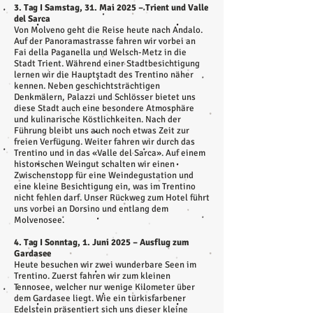
3. Tag I Samstag, 31. Mai 2025 – Trient und Valle
del Sarca
Von Molveno geht die Reise heute nach Andalo.
Auf der Panoramastrasse fahren wir vorbei an
Fai della Paganella und Welsch-Metz in die
Stadt Trient. Während einer Stadtbesichtigung
lernen wir die Hauptstadt des Trentino näher
kennen. Neben geschichtsträchtigen
Denkmälern, Palazzi und Schlösser bietet uns
diese Stadt auch eine besondere Atmosphäre
und kulinarische Köstlichkeiten. Nach der
Führung bleibt uns auch noch etwas Zeit zur
freien Verfügung. Weiter fahren wir durch das
Trentino und in das «Valle del Sarca». Auf einem
historischen Weingut schalten wir einen
Zwischenstopp für eine Weindegustation und
eine kleine Besichtigung ein, was im Trentino
nicht fehlen darf. Unser Rückweg zum Hotel führt
uns vorbei an Dorsino und entlang dem
Molvenosee.
4. Tag I Sonntag, 1. Juni 2025 – Ausflug zum
Gardasee
Heute besuchen wir zwei wunderbare Seen im
Trentino. Zuerst fahren wir zum kleinen
Tennosee, welcher nur wenige Kilometer über
dem Gardasee liegt. Wie ein türkisfarbener
Edelstein präsentiert sich uns dieser kleine