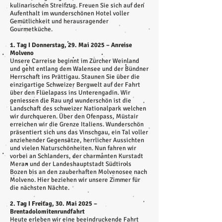
kulinarischen Streifzug. Freuen Sie sich auf den
Aufenthalt im wunderschönen Hotel voller
Gemütlichkeit und herausragender
Gourmetküche.
1. Tag I Donnerstag, 29. Mai 2025 – Anreise
Molveno
Unsere Carreise beginnt im Zürcher Weinland
und geht entlang dem Walensee und der Bündner
Herrschaft ins Prättigau. Staunen Sie über die
einzigartige Schweizer Bergwelt auf der Fahrt
über den Flüelapass ins Unterengadin. Wir
geniessen die Rau und wunderschön ist die
Landschaft des schweizer Nationalpark welchen
wir durchqueren. Über den Ofenpass, Müstair
erreichen wir die Grenze Italiens. Wunderschön
präsentiert sich uns das Vinschgau, ein Tal voller
anziehender Gegensätze, herrlicher Aussichten
und vielen Naturschönheiten. Nun fahren wir
vorbei an Schlanders, der charmanten Kurstadt
Meran und der Landeshauptstadt Südtirols
Bozen bis an den zauberhaften Molvenosee nach
Molveno. Hier beziehen wir unsere Zimmer für
die nächsten Nächte.
2. Tag I Freitag, 30. Mai 2025 –
Brentadolomitenrundfahrt
Heute erleben wir eine beeindruckende Fahrt