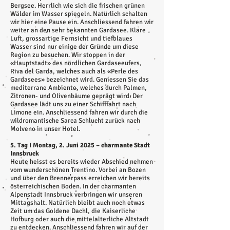
Bergsee. Herrlich wie sich die frischen grünen
Wälder im Wasser spiegeln. Natürlich schalten
wir hier eine Pause ein. Anschliessend fahren wir
weiter an den sehr bekannten Gardasee. Klare
Luft, grossartige Fernsicht und tiefblaues
Wasser sind nur einige der Gründe um diese
Region zu besuchen. Wir stoppen in der
«Hauptstadt» des nördlichen Gardaseeufers,
Riva del Garda, welches auch als «Perle des
Gardasees» bezeichnet wird. Geniessen Sie das
mediterrane Ambiente, welches durch Palmen,
Zitronen- und Olivenbäume geprägt wird. Der
Gardasee lädt uns zu einer Schifffahrt nach
Limone ein. Anschliessend fahren wir durch die
wildromantische Sarca Schlucht zurück nach
Molveno in unser Hotel.
5. Tag I Montag, 2. Juni 2025 – charmante Stadt
Innsbruck
Heute heisst es bereits wieder Abschied nehmen
vom wunderschönen Trentino. Vorbei an Bozen
und über den Brennerpass erreichen wir bereits
österreichischen Boden. In der charmanten
Alpenstadt Innsbruck verbringen wir unseren
Mittagshalt. Natürlich bleibt auch noch etwas
Zeit um das Goldene Dachl, die Kaiserliche
Hofburg oder auch die mittelalterliche Altstadt
zu entdecken. Anschliessend fahren wir auf der