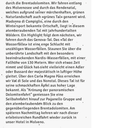
durch die Brentadolomiten. Wir fahren entlang
des Molvenosee und durch das Rendenatal,
welches aufgrund seiner märchenhaften, grünen
Naturlandschaft auch «grünes Tal» genannt wird.
Madonna di Campiglio, eine durch den
Wintersport bekannte Ortschaft, liegt in diesem
atemberaubenden Tal mit jahrhundertalten
Wäldern. Ein Highlight folgt dem nächsten, wir
fahren durch das Genova-Tal. Das «Tal der
Wasserfälle» ist eine enge Schlucht mit
unzähligen Wasserfällen. Staunen Sie über die
unberührte Landschaft mit den besonders
beeindruckenden Nardis-Wasserfällen, mit einer
Fallhöhe von 130 Metern. Wer sich etwas Zeit
nimmt und Glück hat sieht vielleicht einen Adler
oder Bussard der majestätisch in luftiger Höhe
gleitet. Über den Carlo Magno Pass erreichen
wir Val di Sole und das Nonstal. Dieses Tal ist für
seine schmackhaften Äpfel aus hoher Lage
bekannt. Als "Krönung der panoramischen
Dolomitenfahrt" geniessen Sie eine
Seilbahnfahrt hinauf zur Paganello Gruppe und
den atemberaubenden Blick zu den
gegenüberliegenden Brentadolomiten. Am
späteren Nachmittag kehren wir nach dieser
erlebnisreichen Rundfahrt wieder zurück in
unser Hotel in Molveno.