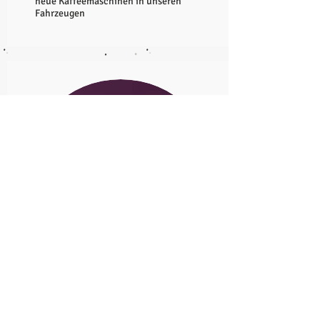
neue Kaffeemaschinen in unseren
Fahrzeugen
neue Homepage
Willkommen auf unserer neuen