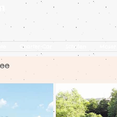
ote
Charter-Car
Schulen
Moser
see