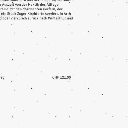
anton Solothurn und Bern liegt. Im Restaurant
 Auszeit von der Hektik des Alltags
norama mit den charmanten Dörfern, der
in Stück Zuger Kirchtorte serviert. In Arth
 oder via Zürich zurück nach Winterthur und
tag
CHF 121.00