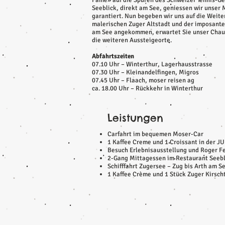
Fame» auf die Spuren des Schweizer Tennis-Gen
Seeblick, direkt am See, geniessen wir unser
garantiert. Nun begeben wir uns auf die Weit
malerischen Zuger Altstadt und der imposanten
am See angekommen, erwartet Sie unser Chauff
die weiteren Aussteigeorte.
Abfahrtszeiten
07.10 Uhr – Winterthur, Lagerhausstrasse
07.30 Uhr – Kleinandelfingen, Migros
07.45 Uhr – Flaach, moser reisen ag
ca. 18.00 Uhr – Rückkehr in Winterthur
Leistungen
Carfahrt im bequemen Moser-Car
1 Kaffee Creme und 1 Croissant in der J
Besuch Erlebnisausstellung und Roger F
2-Gang Mittagessen im Restaurant Seebl
Schifffahrt Zugersee – Zug bis Arth am S
1 Kaffee Crème und 1 Stück Zuger Kirscht