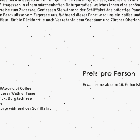
ies. Anschliessend fahren wir gemütlich zum Burgäschisee, welcher Teils im K
 Mittagessen in einem märchenhaften Naturparadies, welches Ihnen eine schöne
erreise zum Zugersee. Geniessen Sie während der Schifffahrt das prächtige Pa
 Bergkulisse vom Zugersee aus. Während dieser Fahrt wird uns ein Kaffee und e
eur, für die Rückfahrt je nach Verkehr via dem Seedamm und Zürcher Oberland
Preis pro Person
Erwachsene ab dem 16. Geburts
URAworld of Coffee
ederer Walk of Fame
ick, Burgäschisee
ee
orte während der Schifffahrt