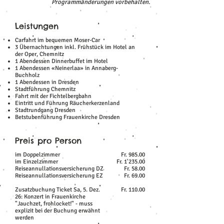
Programmänderungen vorbehalten.
Leistungen
Carfahrt im bequemen Moser-Car
3 Übernachtungen inkl. Frühstück im Hotel an
der Oper, Chemnitz
1 Abendessen Dinnerbuffet im Hotel
1 Abendessen «Neinerlaa» in Annaberg-
Buchholz
1 Abendessen in Dresden
Stadtführung Chemnitz
Fahrt mit der Fichtelbergbahn
Eintritt und Führung Räucherkerzenland
Stadtrundgang Dresden
Betstubenführung Frauenkirche Dresden
Preis pro Person
im Doppelzimmer
Fr. 985.00
im Einzelzimmer
Fr. 1'235.00
Reiseannullationsversicherung DZ
Fr. 58.00
Reiseannullationsversicherung EZ
Fr. 69.00
Zusatzbuchung Ticket Sa, 5. Dez.
Fr. 110.00
26: Konzert in Frauenkirche
"Jauchzet, frohlocket!" - muss
explizit bei der Buchung erwähnt
werden