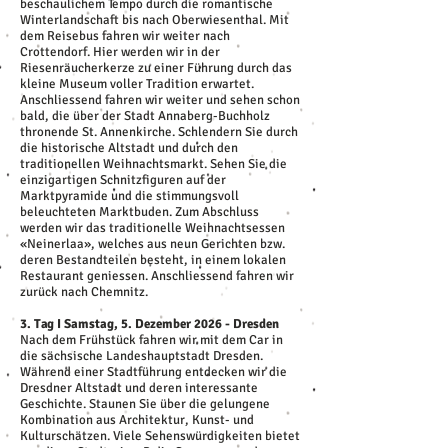
beschaulichem Tempo durch die romantische
Winterlandschaft bis nach Oberwiesenthal. Mit
dem Reisebus fahren wir weiter nach
Crottendorf. Hier werden wir in der
Riesenräucherkerze zu einer Führung durch das
kleine Museum voller Tradition erwartet.
Anschliessend fahren wir weiter und sehen schon
bald, die über der Stadt Annaberg-Buchholz
thronende St. Annenkirche. Schlendern Sie durch
die historische Altstadt und durch den
traditionellen Weihnachtsmarkt. Sehen Sie die
einzigartigen Schnitzfiguren auf der
Marktpyramide und die stimmungsvoll
beleuchteten Marktbuden. Zum Abschluss
werden wir das traditionelle Weihnachtsessen
«Neinerlaa», welches aus neun Gerichten bzw.
deren Bestandteilen besteht, in einem lokalen
Restaurant geniessen. Anschliessend fahren wir
zurück nach Chemnitz.
3. Tag I Samstag, 5. Dezember 2026 - Dresden
Nach dem Frühstück fahren wir mit dem Car in
die sächsische Landeshauptstadt Dresden.
Während einer Stadtführung entdecken wir die
Dresdner Altstadt und deren interessante
Geschichte. Staunen Sie über die gelungene
Kombination aus Architektur, Kunst- und
Kulturschätzen. Viele Sehenswürdigkeiten bietet