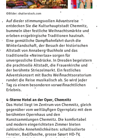
©Bilder: shutterstock.com
Auf dieser stimmungsvollen Adventsreise
entdecken Sie die Kulturhauptstadt Chemnitz,
bummeln über festliche Weihnachtsmärkte und
erleben erzgebirgische Traditionen hautnah.
Eine gemütliche Dampfbahnfahrt durch die
Winterlandschaft, der Besuch der historischen
Altstadt von Annaberg-Buchholz und das
traditionelle «Neinerlaa» sorgen für
unvergessliche Eindrücke. In Dresden begeistern
die prachtvolle Altstadt, die Frauenkirche und
der berühmte Striezelmarkt. Ein festliches
Adventskonzert mit Bachs Weihnachtsoratorium
rundet die Reise musikalisch ab. So wird jeder
Tag zu einem besonderen vorweihnachtlichen
Erlebnis.
4-Sterne Hotel an der Oper, Chemnitz
Das Hotel liegt im Zentrum von Chemnitz, gleich
gegenüber vom weitläufigen Opernplatz mit dem
berühmten Opernhaus und den
Kunstsammlungen Chemnitz. Die komfortabel
und modern eingerichteten Zimmer bieten
zahlreiche Annehmlichkeiten: schallisolierte
Fenster, Bad/Dusche, grosse Smart HD-TV,