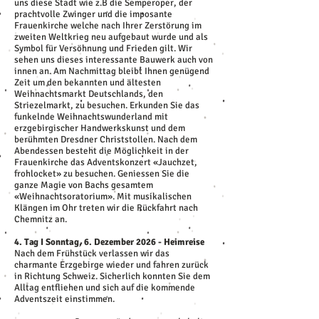
uns diese Stadt wie z.B die Semperoper, der
prachtvolle Zwinger und die imposante
Frauenkirche welche nach Ihrer Zerstörung im
zweiten Weltkrieg neu aufgebaut wurde und als
Symbol für Versöhnung und Frieden gilt. Wir
sehen uns dieses interessante Bauwerk auch von
innen an. Am Nachmittag bleibt Ihnen genügend
Zeit um den bekannten und ältesten
Weihnachtsmarkt Deutschlands, den
Striezelmarkt, zu besuchen. Erkunden Sie das
funkelnde Weihnachtswunderland mit
erzgebirgischer Handwerkskunst und dem
berühmten Dresdner Christstollen. Nach dem
Abendessen besteht die Möglichkeit in der
Frauenkirche das Adventskonzert «Jauchzet,
frohlocket» zu besuchen. Geniessen Sie die
ganze Magie von Bachs gesamtem
«Weihnachtsoratorium». Mit musikalischen
Klängen im Ohr treten wir die Rückfahrt nach
Chemnitz an.
4. Tag I Sonntag, 6. Dezember 2026 - Heimreise
Nach dem Frühstück verlassen wir das
charmante Erzgebirge wieder und fahren zurück
in Richtung Schweiz. Sicherlich konnten Sie dem
Alltag entfliehen und sich auf die kommende
Adventszeit einstimmen.