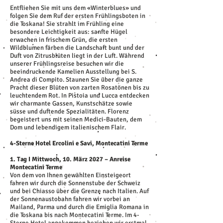
Entfliehen Sie mit uns dem «Winterblues» und
folgen Sie dem Ruf der ersten Frühlingsboten in
die Toskana! Sie strahlt im Frühling eine
besondere Leichtigkeit aus: sanfte Hügel
erwachen in frischem Grün, die ersten
Wildblumen färben die Landschaft bunt und der
Duft von Zitrusblüten liegt in der Luft. Während
unserer Frühlingsreise besuchen wir die
beeindruckende Kamelien Ausstellung bei S.
Andrea di Compito. Staunen Sie über die ganze
Pracht dieser Blüten von zarten Rosatönen bis zu
leuchtendem Rot. In Pistoia und Lucca entdecken
wir charmante Gassen, Kunstschätze sowie
süsse und duftende Spezialitäten. Florenz
begeistert uns mit seinen Medici-Bauten, dem
Dom und lebendigem italienischem Flair.
4-Sterne Hotel Ercolini e Savi, Montecatini Terme
1. Tag I Mittwoch, 10. März 2027 – Anreise
Montecatini Terme
Von dem von Ihnen gewählten Einsteigeort
fahren wir durch die Sonnenstube der Schweiz
und bei Chiasso über die Grenze nach Italien. Auf
der Sonnenaustobahn fahren wir vorbei an
Mailand, Parma und durch die Emiglia Romana in
die Toskana bis nach Montecatini Terme. Im 4-