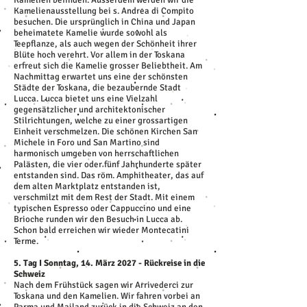
Kamelien befinden. Ausserdem werden wir die
Kamelienausstellung bei s. Andrea di Compito
besuchen. Die ursprünglich in China und Japan
beheimatete Kamelie wurde sowohl als
Teepflanze, als auch wegen der Schönheit ihrer
Blüte hoch verehrt. Vor allem in der Toskana
erfreut sich die Kamelie grosser Beliebtheit. Am
Nachmittag erwartet uns eine der schönsten
Städte der Toskana, die bezaubernde Stadt
Lucca. Lucca bietet uns eine Vielzahl
gegensätzlicher und architektonischer
Stilrichtungen, welche zu einer grossartigen
Einheit verschmelzen. Die schönen Kirchen San
Michele in Foro und San Martino sind
harmonisch umgeben von herrschaftlichen
Palästen, die vier oder fünf Jahrhunderte später
entstanden sind. Das röm. Amphitheater, das auf
dem alten Marktplatz entstanden ist,
verschmilzt mit dem Rest der Stadt. Mit einem
typischen Espresso oder Cappuccino und eine
Brioche runden wir den Besuch in Lucca ab.
Schon bald erreichen wir wieder Montecatini
Terme.
5. Tag I Sonntag, 14. März 2027 - Rückreise in die
Schweiz
Nach dem Frühstück sagen wir Arrivederci zur
Toskana und den Kamelien. Wir fahren vorbei an