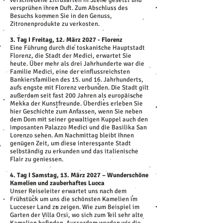
verschiedene Zitrusarten in Szene gesetzt und
versprühen ihren Duft. Zum Abschluss des
Besuchs kommen Sie in den Genuss,
Zitronenprodukte zu verkosten.
3. Tag I Freitag, 12. März 2027 - Florenz
Eine Führung durch die toskanische Hauptstadt
Florenz, die Stadt der Medici, erwartet Sie
heute. Über mehr als drei Jahrhunderte war die
Familie Medici, eine der einflussreichsten
Bankiersfamilien des 15. und 16. Jahrhunderts,
aufs engste mit Florenz verbunden. Die Stadt gilt
außerdem seit fast 200 Jahren als europäische
Mekka der Kunstfreunde. Überdies erleben Sie
hier Geschichte zum Anfassen, wenn Sie neben
dem Dom mit seiner gewaltigen Kuppel auch den
imposanten Palazzo Medici und die Basilika San
Lorenzo sehen. Am Nachmittag bleibt Ihnen
genügen Zeit, um diese interessante Stadt
selbständig zu erkunden und das italienische
Flair zu geniessen.
4. Tag I Samstag, 13. März 2027 – Wunderschöne
Kamelien und zauberhaftes Lucca
Unser Reiseleiter erwartet uns nach dem
Frühstück um uns die schönsten Kamelien im
Lucceser Land zu zeigen. Wie zum Beispiel im
Garten der Villa Orsi, wo sich zum Teil sehr alte