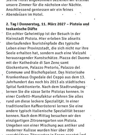
Sterne Hotel angekommen beziehen wir erstmal
unsere Zimmer für die nächsten vier Nächte.
Anschliessend geniessen wir ein feines
Abendessen im Hotel.
2. Tag I Donnerstag, 11. März 2027 – Pistoia und
toskanische Düfte
Ein echter Geheimtipp ist der Besuch in der
Kleinstadt Pistoia. Hier erleben Sie abseits
überlaufenden Touristenpfade das typische
Leben einer Provinzstadt, die sich nicht nur ihre
Seele erhalten hat, sondern auch eine Vielzahl
herausragender Kunstschätze. Piazza del Duomo
mit der Kathedrale di San Zeno samt
Glockenturm, Palazzo Pretorio, Palazzo del
Commune und Bischofspalast. Das historische
Krankenhaus Ospedale del Ceppo aus dem 13.
Jahrhundert das noch bis 2013 als städtisches
Spital funktionierte. Nach dem Stadtrundgang
lernen Sie die süsse Seite Pistoias kennen. In
einer Confetti-Manufaktur erfahren Sie alles
rund um diese leckere Spezialität. In einer
traditionellen Kaffeerösterei lernen Sie eine
andere typisch italienische Spezialität besser
kennen. Nach dem Mittag besuchen wir den
einzigartigen Zitronengarten von Pistoia.
Umgeben von einer Mischung aus antiker und
moderner Kulisse wurden hier über 200