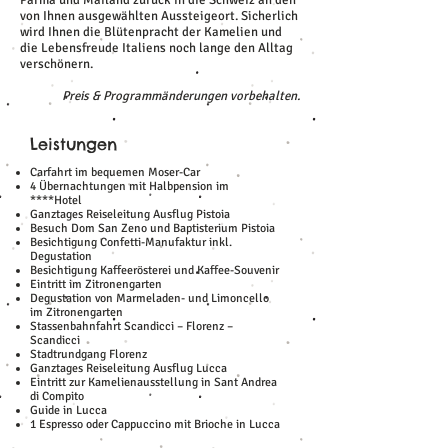
Parma und Mailand zurück in die Schweiz an den
von Ihnen ausgewählten Aussteigeort. Sicherlich
wird Ihnen die Blütenpracht der Kamelien und
die Lebensfreude Italiens noch lange den Alltag
verschönern.
Preis & Programmänderungen vorbehalten.
Leistungen
Carfahrt im bequemen Moser-Car
4 Übernachtungen mit Halbpension im
****Hotel
Ganztages Reiseleitung Ausflug Pistoia
Besuch Dom San Zeno und Baptisterium Pistoia
Besichtigung Confetti-Manufaktur inkl.
Degustation
Besichtigung Kaffeerösterei und Kaffee-Souvenir
Eintritt im Zitronengarten
Degustation von Marmeladen- und Limoncello
im Zitronengarten
Stassenbahnfahrt Scandicci – Florenz –
Scandicci
Stadtrundgang Florenz
Ganztages Reiseleitung Ausflug Lucca
Eintritt zur Kamelienausstellung in Sant Andrea
di Compito
Guide in Lucca
1 Espresso oder Cappuccino mit Brioche in Lucca