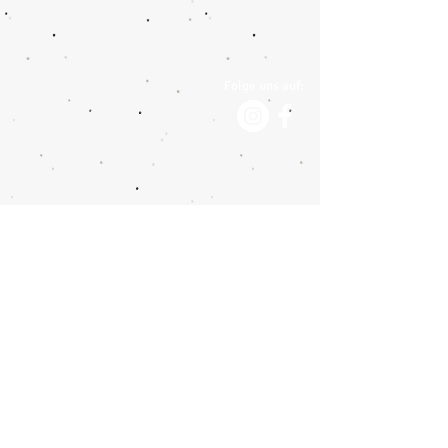
Folge uns auf:
Impressum
Datenschutzerklärung
Moser Reisen AG
Botzen 11
CH-8416 Flaach
Tel.:
+41 (0) 52 305 33 10
info@moser-reisen.ch
Hermann Car-Reisen