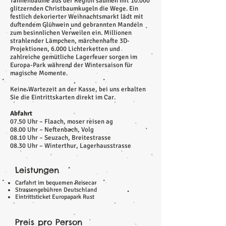
Tannenbäume aus der Region säumen mit 10.000
glitzernden Christbaumkugeln die Wege. Ein
festlich dekorierter Weihnachtsmarkt lädt mit
duftendem Glühwein und gebrannten Mandeln
zum besinnlichen Verweilen ein. Millionen
strahlender Lämpchen, märchenhafte 3D-
Projektionen, 6.000 Lichterketten und
zahlreiche gemütliche Lagerfeuer sorgen im
Europa-Park während der Wintersaison für
magische Momente.
Keine Wartezeit an der Kasse, bei uns erhalten
Sie die Eintrittskarten direkt im Car.
Abfahrt
07.50 Uhr – Flaach, moser reisen ag
08.00 Uhr – Neftenbach, Volg
08.10 Uhr – Seuzach, Breitestrasse
08.30 Uhr – Winterthur, Lagerhausstrasse
Leistungen
Carfahrt im bequemen Reisecar
Strassengebühren Deutschland
Eintrittsticket Europapark Rust
Preis pro Person