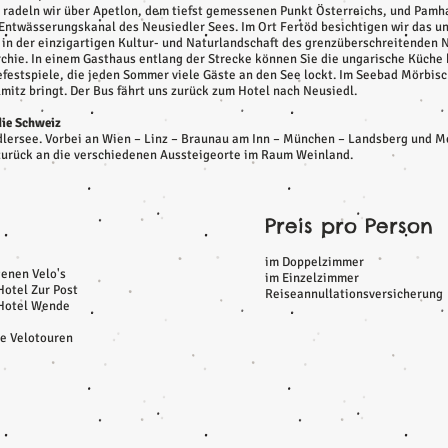
Tag radeln wir über Apetlon, dem tiefst gemessenen Punkt Österreichs, und Pa
 Entwässerungskanal des Neusiedler Sees. Im Ort Fertöd besichtigen wir das un
r in der einzigartigen Kultur- und Naturlandschaft des grenzüberschreitenden 
rchie. In einem Gasthaus entlang der Strecke können Sie die ungarische Küche
efestspiele, die jeden Sommer viele Gäste an den See lockt. Im Seebad Mörbisc
itz bringt. Der Bus fährt uns zurück zum Hotel nach Neusiedl.
die Schweiz
lersee. Vorbei an Wien – Linz – Braunau am Inn – München – Landsberg und M
 zurück an die verschiedenen Aussteigeorte im Raum Weinland.
Preis pro Person
im Doppelzimmer
genen Velo's
im Einzelzimmer
Hotel Zur Post
Reiseannullationsversicherung
 Hotel Wende
ie Velotouren