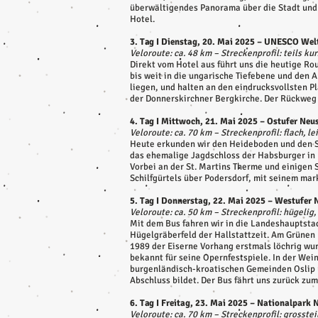
überwältigendes Panorama über die Stadt und 
Hotel.
3. Tag I Dienstag, 20. Mai 2025 – UNESCO Wel
Veloroute: ca. 48 km – Streckenprofil: teils kur
Direkt vom Hotel aus führt uns die heutige R
bis weit in die ungarische Tiefebene und den
liegen, und halten an den eindrucksvollsten 
der Donnerskirchner Bergkirche. Der Rückweg 
4. Tag I Mittwoch, 21. Mai 2025 – Ostufer Neu
Veloroute: ca. 70 km – Streckenprofil: flach, le
Heute erkunden wir den Heideboden und den Se
das ehemalige Jagdschloss der Habsburger in 
Vorbei an der St. Martins Therme und einigen S
Schilfgürtels über Podersdorf, mit seinem ma
5. Tag I Donnerstag, 22. Mai 2025 – Westufer 
Veloroute: ca. 50 km – Streckenprofil: hügelig,
Mit dem Bus fahren wir in die Landeshauptsta
Hügelgräberfeld der Hallstattzeit. Am Grünen 
1989 der Eiserne Vorhang erstmals löchrig wur
bekannt für seine Opernfestspiele. In der Wei
burgenländisch-kroatischen Gemeinden Oslip u
Abschluss bildet. Der Bus fährt uns zurück zu
6. Tag I Freitag, 23. Mai 2025 – Nationalpark N
Veloroute: ca. 70 km – Streckenprofil: grossteil