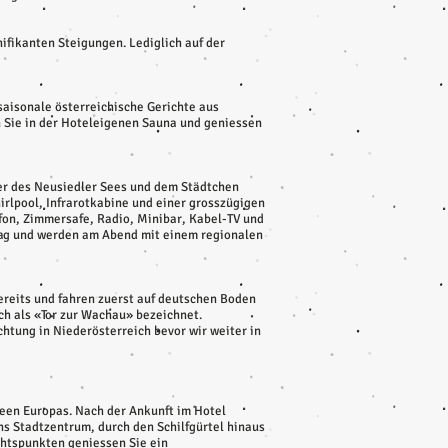
ifikanten Steigungen. Lediglich auf der
 saisonale österreichische Gerichte aus
n Sie in der Hoteleigenen Sauna und geniessen
fer des Neusiedler Sees und dem Städtchen
lpool, Infrarotkabine und einer grosszügigen
fon, Zimmersafe, Radio, Minibar, Kabel-TV und
 Tag und werden am Abend mit einem regionalen
bereits und fahren zuerst auf deutschen Boden
ch als «Tor zur Wachau» bezeichnet.
tung in Niederösterreich bevor wir weiter in
seen Europas. Nach der Ankunft im Hotel
s Stadtzentrum, durch den Schilfgürtel hinaus
htspunkten geniessen Sie ein