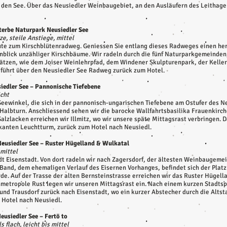
den See. Über das Neusiedler Weinbaugebiet, an den Ausläufern des Leithageb
terbe Naturpark Neusiedler See
ze, steile Anstiege, mittel
oute zum Kirschblütenradweg. Geniessen Sie entlang dieses Radweges einen her
 Anblick unzähliger Kirschbäume. Wir radeln durch die fünf Naturparkgemeinde
Plätzen, wie dem Joiser Weinlehrpfad, dem Windener Skulpturenpark, der Kelle
führt über den Neusiedler See Radweg zurück zum Hotel.
siedler See – Pannonische Tiefebene
icht
ewinkel, die sich in der pannonisch-ungarischen Tiefebene am Ostufer des Neu
Halbturn. Anschliessend sehen wir die barocke Wallfahrtsbasilika Frauenkirch
alzlacken erreichen wir Illmitz, wo wir unsere späte Mittagsrast verbringen. Da
rkanten Leuchtturm, zurück zum Hotel nach Neusiedl.
Neusiedler See – Ruster Hügelland & Wulkatal
 mittel
dt Eisenstadt. Von dort radeln wir nach Zagersdorf, der ältesten Weinbaugeme
Band, dem ehemaligen Verlauf des Eisernen Vorhanges, befindet sich der Platz
de. Auf der Trasse der alten Bernsteinstrasse erreichen wir das Ruster Hügel
nmetropole Rust legen wir unseren Mittagsrast ein. Nach einem kurzen Stadtsp
nd Trausdorf zurück nach Eisenstadt, wo ein kurzer Abstecher durch die Alts
m Hotel nach Neusiedl.
eusiedler See – Fertö to
s flach, leicht bis mittel