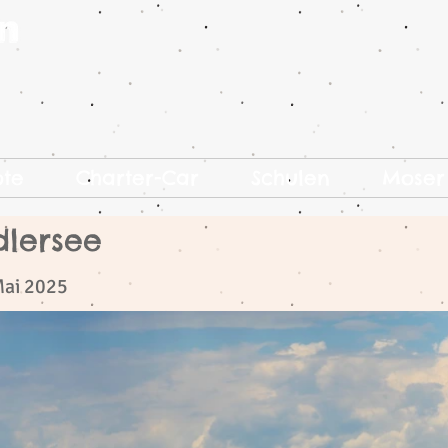
ote
Charter-Car
Schulen
Moser
dlersee
Mai 2025