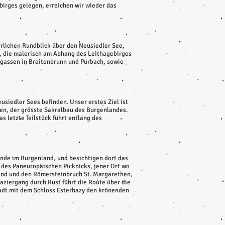
irges gelegen, erreichen wir wieder das
rlichen Rundblick über den Neusiedler See,
n, die malerisch am Abhang des Leithagebirges
rgassen in Breitenbrunn und Purbach, sowie
siedler Sees befinden. Unser erstes Ziel ist
en, der grösste Sakralbau des Burgenlandes.
s letzte Teilstück führt entlang des
inde im Burgenland, und besichtigen dort das
 des Paneuropäischen Picknicks, jener Ort wo
land und den Römersteinbruch St. Margarethen,
aziergang durch Rust führt die Route über die
tadt mit dem Schloss Esterhazy den krönenden