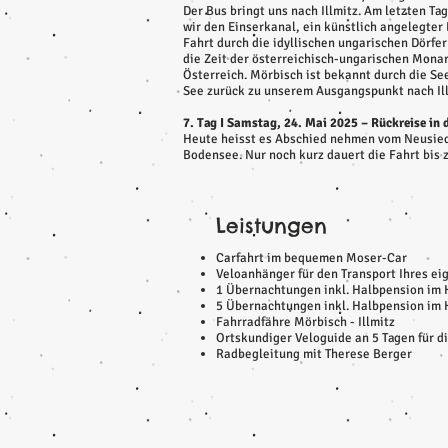
Der Bus bringt uns nach Illmitz. Am letzten 
wir den Einserkanal, ein künstlich angelegter
Fahrt durch die idyllischen ungarischen Dörfe
die Zeit der österreichisch-ungarischen Mona
Österreich. Mörbisch ist bekannt durch die Se
See zurück zu unserem Ausgangspunkt nach Illm
7. Tag I Samstag, 24. Mai 2025 – Rückreise in 
Heute heisst es Abschied nehmen vom Neusied
Bodensee. Nur noch kurz dauert die Fahrt bis
Leistungen
Carfahrt im bequemen Moser-Car
Veloanhänger für den Transport Ihres ei
1 Übernachtungen inkl. Halbpension im 
5 Übernachtungen inkl. Halbpension im
Fahrradfähre Mörbisch - Illmitz
Ortskundiger Veloguide an 5 Tagen für d
Radbegleitung mit Therese Berger