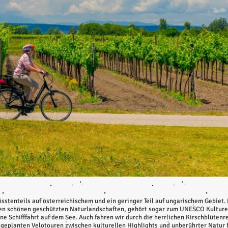
sstenteils auf österreichischem und ein geringer Teil auf ungarischem Gebiet.
den schönen geschützten Naturlandschaften, gehört sogar zum UNESCO Kulturer
e Schifffahrt auf dem See. Auch fahren wir durch die herrlichen Kirschblüten
l geplanten Velotouren zwischen kulturellen Highlights und unberührter Natur 