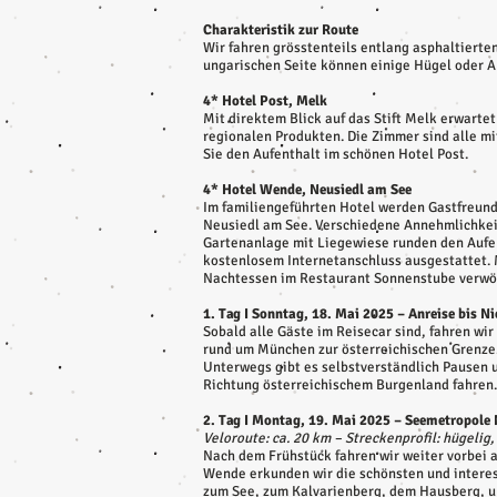
Charakteristik zur Route
Wir fahren grösstenteils entlang asphaltierte
ungarischen Seite können einige Hügel oder A
4* Hotel Post, Melk
Mit direktem Blick auf das Stift Melk erwartet
regionalen Produkten. Die Zimmer sind alle m
Sie den Aufenthalt im schönen Hotel Post.
4* Hotel Wende, Neusiedl am See
Im familiengeführten Hotel werden Gastfreund
Neusiedl am See. Verschiedene Annehmlichkei
Gartenanlage mit Liegewiese runden den Aufen
kostenlosem Internetanschluss ausgestattet. 
Nachtessen im Restaurant Sonnenstube verwö
1. Tag I Sonntag, 18. Mai 2025 – Anreise bis N
Sobald alle Gäste im Reisecar sind, fahren wi
rund um München zur österreichischen Grenze. 
Unterwegs gibt es selbstverständlich Pausen 
Richtung österreichischem Burgenland fahren.
2. Tag I Montag, 19. Mai 2025 – Seemetropole
Veloroute: ca. 20 km – Streckenprofil: hügelig,
Nach dem Frühstück fahren wir weiter vorbei 
Wende erkunden wir die schönsten und interes
zum See, zum Kalvarienberg, dem Hausberg, u