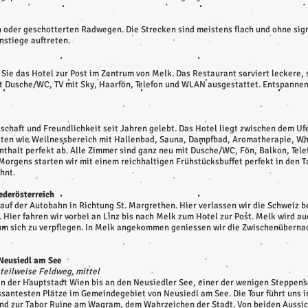
n oder geschotterten Radwegen. Die Strecken sind meistens flach und ohne sign
nstiege auftreten.
 Sie das Hotel zur Post im Zentrum von Melk. Das Restaurant serviert leckere,
it Dusche/WC, TV mit Sky, Haarfön, Telefon und WLAN ausgestattet. Entspanne
schaft und Freundlichkeit seit Jahren gelebt. Das Hotel liegt zwischen dem U
ten wie Wellnessbereich mit Hallenbad, Sauna, Dampfbad, Aromatherapie, Whir
thalt perfekt ab. Alle Zimmer sind ganz neu mit Dusche/WC, Fön, Balkon, Tele
Morgens starten wir mit einem reichhaltigen Frühstücksbuffet perfekt in den
hnt.
iederösterreich
r auf der Autobahn in Richtung St. Margrethen. Hier verlassen wir die Schweiz 
Hier fahren wir vorbei an Linz bis nach Melk zum Hotel zur Post. Melk wird au
um sich zu verpflegen. In Melk angekommen geniessen wir die Zwischenübernach
 Neusiedl am See
 teilweise Feldweg, mittel
an der Hauptstadt Wien bis an den Neusiedler See, einer der wenigen Steppen
santesten Plätze im Gemeindegebiet von Neusiedl am See. Die Tour führt uns in
nd zur Tabor Ruine am Wagram, dem Wahrzeichen der Stadt. Von beiden Aussic