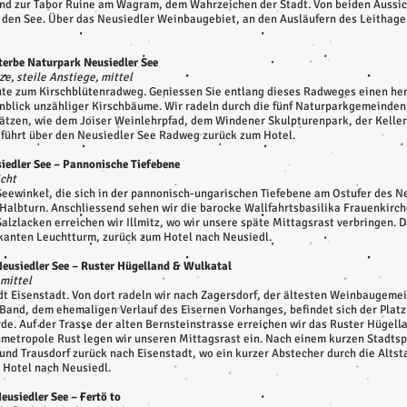
nd zur Tabor Ruine am Wagram, dem Wahrzeichen der Stadt. Von beiden Aussic
den See. Über das Neusiedler Weinbaugebiet, an den Ausläufern des Leithageb
terbe Naturpark Neusiedler See
ze, steile Anstiege, mittel
oute zum Kirschblütenradweg. Geniessen Sie entlang dieses Radweges einen her
 Anblick unzähliger Kirschbäume. Wir radeln durch die fünf Naturparkgemeinde
Plätzen, wie dem Joiser Weinlehrpfad, dem Windener Skulpturenpark, der Kelle
führt über den Neusiedler See Radweg zurück zum Hotel.
siedler See – Pannonische Tiefebene
icht
ewinkel, die sich in der pannonisch-ungarischen Tiefebene am Ostufer des Neu
Halbturn. Anschliessend sehen wir die barocke Wallfahrtsbasilika Frauenkirch
alzlacken erreichen wir Illmitz, wo wir unsere späte Mittagsrast verbringen. Da
rkanten Leuchtturm, zurück zum Hotel nach Neusiedl.
Neusiedler See – Ruster Hügelland & Wulkatal
 mittel
dt Eisenstadt. Von dort radeln wir nach Zagersdorf, der ältesten Weinbaugeme
Band, dem ehemaligen Verlauf des Eisernen Vorhanges, befindet sich der Platz
de. Auf der Trasse der alten Bernsteinstrasse erreichen wir das Ruster Hügel
nmetropole Rust legen wir unseren Mittagsrast ein. Nach einem kurzen Stadtsp
nd Trausdorf zurück nach Eisenstadt, wo ein kurzer Abstecher durch die Alts
m Hotel nach Neusiedl.
eusiedler See – Fertö to