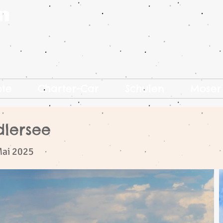
ote
Charter-Car
Schulen
Moser
dlersee
Mai 2025