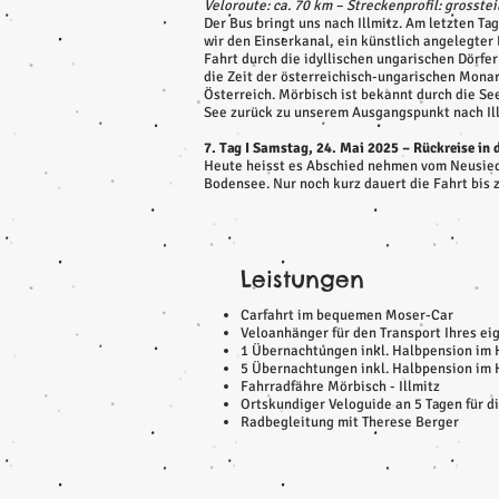
Veloroute: ca. 70 km – Streckenprofil: grossteil
Der Bus bringt uns nach Illmitz. Am letzten 
wir den Einserkanal, ein künstlich angelegter
Fahrt durch die idyllischen ungarischen Dörfe
die Zeit der österreichisch-ungarischen Mona
Österreich. Mörbisch ist bekannt durch die Se
See zurück zu unserem Ausgangspunkt nach Illm
7. Tag I Samstag, 24. Mai 2025 – Rückreise in 
Heute heisst es Abschied nehmen vom Neusied
Bodensee. Nur noch kurz dauert die Fahrt bis
Leistungen
Carfahrt im bequemen Moser-Car
Veloanhänger für den Transport Ihres ei
1 Übernachtungen inkl. Halbpension im 
5 Übernachtungen inkl. Halbpension im
Fahrradfähre Mörbisch - Illmitz
Ortskundiger Veloguide an 5 Tagen für d
Radbegleitung mit Therese Berger