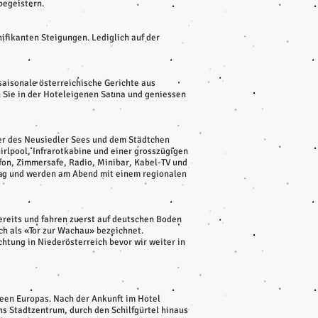
begeistern.
ifikanten Steigungen. Lediglich auf der
 saisonale österreichische Gerichte aus
n Sie in der Hoteleigenen Sauna und geniessen
fer des Neusiedler Sees und dem Städtchen
lpool, Infrarotkabine und einer grosszügigen
fon, Zimmersafe, Radio, Minibar, Kabel-TV und
 Tag und werden am Abend mit einem regionalen
bereits und fahren zuerst auf deutschen Boden
ch als «Tor zur Wachau» bezeichnet.
tung in Niederösterreich bevor wir weiter in
seen Europas. Nach der Ankunft im Hotel
s Stadtzentrum, durch den Schilfgürtel hinaus