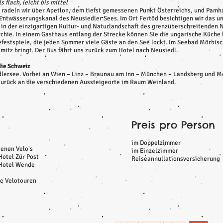
s flach, leicht bis mittel
Tag radeln wir über Apetlon, dem tiefst gemessenen Punkt Österreichs, und Pa
 Entwässerungskanal des Neusiedler Sees. Im Ort Fertöd besichtigen wir das un
r in der einzigartigen Kultur- und Naturlandschaft des grenzüberschreitenden 
rchie. In einem Gasthaus entlang der Strecke können Sie die ungarische Küche
efestspiele, die jeden Sommer viele Gäste an den See lockt. Im Seebad Mörbisc
itz bringt. Der Bus fährt uns zurück zum Hotel nach Neusiedl.
die Schweiz
lersee. Vorbei an Wien – Linz – Braunau am Inn – München – Landsberg und M
 zurück an die verschiedenen Aussteigeorte im Raum Weinland.
Preis pro Person
im Doppelzimmer
genen Velo's
im Einzelzimmer
Hotel Zur Post
Reiseannullationsversicherung
 Hotel Wende
ie Velotouren