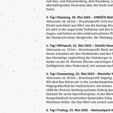
zum See, zum Kalvarienberg, dem Hausberg, u
überwältigendes Panorama über die Stadt und 
Hotel.
3. Tag I Dienstag, 20. Mai 2025 – UNESCO Wel
Veloroute: ca. 48 km – Streckenprofil: teils kur
Direkt vom Hotel aus führt uns die heutige R
bis weit in die ungarische Tiefebene und den
liegen, und halten an den eindrucksvollsten 
der Donnerskirchner Bergkirche. Der Rückweg 
4. Tag I Mittwoch, 21. Mai 2025 – Ostufer Neu
Veloroute: ca. 70 km – Streckenprofil: flach, le
Heute erkunden wir den Heideboden und den Se
das ehemalige Jagdschloss der Habsburger in 
Vorbei an der St. Martins Therme und einigen S
Schilfgürtels über Podersdorf, mit seinem ma
5. Tag I Donnerstag, 22. Mai 2025 – Westufer 
Veloroute: ca. 50 km – Streckenprofil: hügelig,
Mit dem Bus fahren wir in die Landeshauptsta
Hügelgräberfeld der Hallstattzeit. Am Grünen 
1989 der Eiserne Vorhang erstmals löchrig wur
bekannt für seine Opernfestspiele. In der Wei
burgenländisch-kroatischen Gemeinden Oslip u
Abschluss bildet. Der Bus fährt uns zurück zu
6. Tag I Freitag, 23. Mai 2025 – Nationalpark N