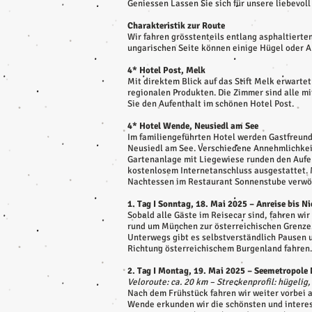
Geniessen Lassen Sie sich für unsere liebevol
Charakteristik zur Route
Wir fahren grösstenteils entlang asphaltierte
ungarischen Seite können einige Hügel oder A
4* Hotel Post, Melk
Mit direktem Blick auf das Stift Melk erwartet
regionalen Produkten. Die Zimmer sind alle m
Sie den Aufenthalt im schönen Hotel Post.
4* Hotel Wende, Neusiedl am See
Im familiengeführten Hotel werden Gastfreund
Neusiedl am See. Verschiedene Annehmlichkei
Gartenanlage mit Liegewiese runden den Aufen
kostenlosem Internetanschluss ausgestattet. 
Nachtessen im Restaurant Sonnenstube verwö
1. Tag I Sonntag, 18. Mai 2025 – Anreise bis N
Sobald alle Gäste im Reisecar sind, fahren wi
rund um München zur österreichischen Grenze. 
Unterwegs gibt es selbstverständlich Pausen 
Richtung österreichischem Burgenland fahren.
2. Tag I Montag, 19. Mai 2025 – Seemetropole
Veloroute: ca. 20 km – Streckenprofil: hügelig,
Nach dem Frühstück fahren wir weiter vorbei 
Wende erkunden wir die schönsten und interes