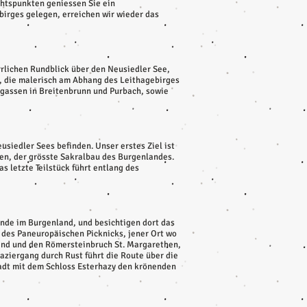
htspunkten geniessen Sie ein
irges gelegen, erreichen wir wieder das
rlichen Rundblick über den Neusiedler See,
n, die malerisch am Abhang des Leithagebirges
rgassen in Breitenbrunn und Purbach, sowie
siedler Sees befinden. Unser erstes Ziel ist
en, der grösste Sakralbau des Burgenlandes.
s letzte Teilstück führt entlang des
inde im Burgenland, und besichtigen dort das
 des Paneuropäischen Picknicks, jener Ort wo
land und den Römersteinbruch St. Margarethen,
aziergang durch Rust führt die Route über die
tadt mit dem Schloss Esterhazy den krönenden