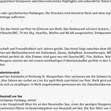
l geplanten Velotouren zwischen kulturellen Highlights und unberührter Natur 
n oder geschotterten Radwegen. Die Strecken sind meistens flach und ohne sign
nstiege auftreten.
 Sie das Hotel zur Post im Zentrum von Melk. Das Restaurant serviert leckere,
it Dusche/WC, TV mit Sky, Haarfön, Telefon und WLAN ausgestattet. Entspanne
schaft und Freundlichkeit seit Jahren gelebt. Das Hotel liegt zwischen dem U
ten wie Wellnessbereich mit Hallenbad, Sauna, Dampfbad, Aromatherapie, Whir
thalt perfekt ab. Alle Zimmer sind ganz neu mit Dusche/WC, Fön, Balkon, Tele
Morgens starten wir mit einem reichhaltigen Frühstücksbuffet perfekt in den
hnt.
iederösterreich
r auf der Autobahn in Richtung St. Margrethen. Hier verlassen wir die Schweiz 
Hier fahren wir vorbei an Linz bis nach Melk zum Hotel zur Post. Melk wird au
um sich zu verpflegen. In Melk angekommen geniessen wir die Zwischenübernach
 Neusiedl am See
 teilweise Feldweg, mittel
an der Hauptstadt Wien bis an den Neusiedler See, einer der wenigen Steppen
santesten Plätze im Gemeindegebiet von Neusiedl am See. Die Tour führt uns in