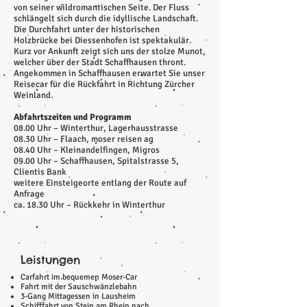
von seiner wildromantischen Seite. Der Fluss
schlängelt sich durch die idyllische Landschaft.
Die Durchfahrt unter der historischen
Holzbrücke bei
Diessenhofen
ist spektakulär.
Kurz vor Ankunft zeigt sich uns der stolze Munot,
welcher über der Stadt Schaffhausen thront.
Angekommen in Schaffhausen erwartet Sie unser
Reisecar für die Rückfahrt in Richtung Zürcher
Weinland.
Abfahrtszeiten und Programm
08.00 Uhr – Winterthur, Lagerhausstrasse
08.30 Uhr – Flaach, moser reisen ag
08.40 Uhr – Kleinandelfingen, Migros
09.00 Uhr – Schaffhausen, Spitalstrasse 5,
Clientis Bank
weitere Einsteigeorte entlang der Route auf
Anfrage
ca. 18.30 Uhr – Rückkehr in Winterthur
Leistungen
Carfahrt im bequemen Moser-Car
Fahrt mit der Sauschwänzlebahn
3-Gang Mittagessen in Lausheim
Schifffahrt von Stein am Rhein nach