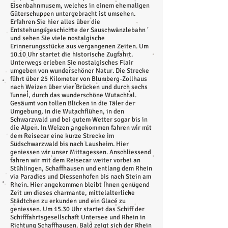
Eisenbahnmusem, welches in einem ehemaligen
Güterschuppen untergebracht ist umsehen.
Erfahren Sie hier alles über die
Entstehungsgeschichte der Sauschwänzlebahn
und sehen Sie viele nostalgische
Erinnerungsstücke aus vergangenen Zeiten. Um
10.10 Uhr startet die historische Zugfahrt.
Unterwegs erleben Sie nostalgisches Flair
umgeben von wunderschöner Natur. Die Strecke
führt über 25 Kilometer von Blumberg-Zollhaus
nach Weizen über vier Brücken und durch sechs
Tunnel, durch das wunderschöne Wutachtal.
Gesäumt von tollen Blicken in die Täler der
Umgebung, in die Wutachflühen, in den
Schwarzwald und bei gutem Wetter sogar bis in
die Alpen. In Weizen angekommen fahren wir mit
dem Reisecar eine kurze Strecke im
Südschwarzwald bis nach Lausheim. Hier
geniessen wir unser Mittagessen. Anschliessend
fahren wir mit dem Reisecar weiter vorbei an
Stühlingen, Schaffhausen und entlang dem Rhein
via Paradies und Diessenhofen bis nach Stein am
Rhein. Hier angekommen bleibt Ihnen genügend
Zeit um dieses charmante, mittelalterliche
Städtchen zu erkunden und ein Glacé zu
geniessen. Um 15.30 Uhr startet das Schiff der
Schifffahrtsgesellschaft Untersee und Rhein in
Richtung Schaffhausen. Bald zeigt sich der Rhein