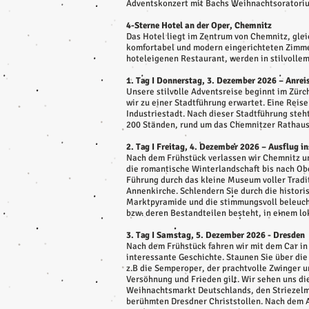
Adventskonzert mit Bachs Weihnachtsoratorium
4-Sterne Hotel an der Oper, Chemnitz
Das Hotel liegt im Zentrum von Chemnitz, gl
komfortabel und modern eingerichteten Zimmer
hoteleigenen Restaurant, werden in stilvollem
1. Tag I Donnerstag, 3. Dezember 2026 – Anre
Unsere stilvolle Adventsreise beginnt im Zürc
wir zu einer Stadtführung erwartet. Eine Reis
Industriestadt. Nach dieser Stadtführung ste
200 Ständen, rund um das Chemnitzer Rathaus, 
2. Tag I Freitag, 4. Dezember 2026 – Ausflug i
Nach dem Frühstück verlassen wir Chemnitz un
die romantische Winterlandschaft bis nach Obe
Führung durch das kleine Museum voller Tradit
Annenkirche. Schlendern Sie durch die histori
Marktpyramide und die stimmungsvoll beleuch
bzw. deren Bestandteilen besteht, in einem l
3. Tag I Samstag, 5. Dezember 2026 - Dresden
Nach dem Frühstück fahren wir mit dem Car in
interessante Geschichte. Staunen Sie über di
z.B die Semperoper, der prachtvolle Zwinger 
Versöhnung und Frieden gilt. Wir sehen uns d
Weihnachtsmarkt Deutschlands, den Striezelm
berühmten Dresdner Christstollen. Nach dem A