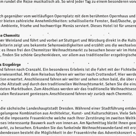
 rundet die Reise musikalisch ab. So wird jeder Tag zu einem besonderen vor
eich gegenüber vom weitläufigen Opernplatz mit dem berühmten Opernhaus un
 bieten zahlreiche Annehmlichkeiten: schallisolierte Fenster, Bad/Dusche, gr
 Ambiente, frische und hochwertige Menüs serviert. Dieses Hotel ist für unser
ise Chemnitz
her Weinland und führt und vorbei an Stuttgart und Würzburg direkt in die Ku
eleiterin zeigt uns bekannte Sehenswürdigkeiten und erzählt uns die wechselvo
ht es Ihnen frei den Chemnitzer Weihnachtsmarkt zu besuchen bevor wir im Ho
finden Sie schöne Geschenkideen, vor allem aus traditioneller erzgebirgische
ns Erzgebirge
d fahren nach Cranzahl. Ein besonderes Erlebnis ist die Fahrt mit der Ficht
rwiesenthal. Mit dem Reisebus fahren wir weiter nach Crottendorf. Hier werde
ion erwartet. Anschliessend fahren wir weiter und sehen schon bald, die über
sche Altstadt und durch den traditionellen Weihnachtsmarkt. Sehen Sie die einz
teten Marktbuden. Zum Abschluss werden wir das traditionelle Weihnachtses
okalen Restaurant geniessen. Anschliessend fahren wir zurück nach Chemnitz.
 die sächsische Landeshauptstadt Dresden. Während einer Stadtführung entdec
e gelungene Kombination aus Architektur, Kunst- und Kulturschätzen. Viele Seh
und die imposante Frauenkirche welche nach Ihrer Zerstörung im zweiten Weltk
ieses interessante Bauwerk auch von innen an. Am Nachmittag bleibt Ihnen ge
arkt, zu besuchen. Erkunden Sie das funkelnde Weihnachtswunderland mit er
bendessen besteht die Möglichkeit in der Frauenkirche das Adventskonzert «