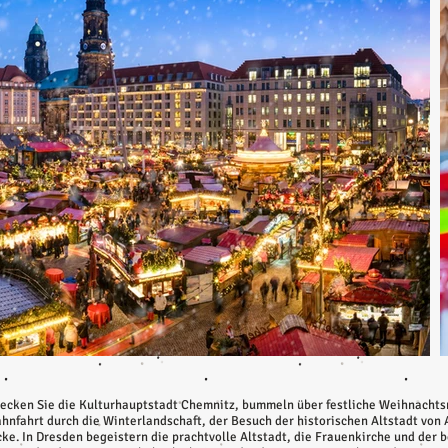
decken Sie die Kulturhauptstadt Chemnitz, bummeln über festliche Weihnachts
hnfahrt durch die Winterlandschaft, der Besuch der historischen Altstadt von
ke. In Dresden begeistern die prachtvolle Altstadt, die Frauenkirche und der b