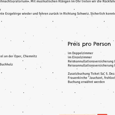
hnachtsoratorium». Mit musikalischen Klängen im Ohr treten wir die Rückfahr
e
e Erzgebirge wieder und fahren zurück in Richtung Schweiz. Sicherlich konnten
Preis pro Person
im Doppelzimmer
tel an der Oper, Chemnitz
im Einzelzimmer
Reiseannullationsversicherung 
Buchholz
Reiseannullationsversicherung 
Zusatzbuchung Ticket Sa, 5. Dez.
Frauenkirche "Jauchzet, frohlock
Buchung erwähnt werden