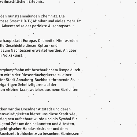
weihnachtlichen Erlebnis.
d den Kunstsammlungen Chemnitz. Die
osse Smart HD-TV, Minibar und vieles mehr. Im
e Adventsreise der perfekte Ausgangsort.
lturhauptstadt Europas Chemnitz. Hier werden
lle Geschichte dieser Kultur- und
tel zum Nachtessen erwartet werden. An über
r Volkskunst.
elbergdampfbahn mit beschaulichem Tempo durch
n wir in der Riesenräucherkerze zu einer
 der Stadt Annaberg-Buchholz thronende St.
igartigen Schnitzfiguren auf der
sen «Neinerlaa», welches aus neun Gerichten
ken wir die Dresdner Altstadt und deren
enswürdigkeiten bietet uns diese Stadt wie
rieg neu aufgebaut wurde und als Symbol für
nügend Zeit um den bekannten und ältesten
zgebirgischer Handwerkskunst und dem
Jauchzet, frohlocket» zu besuchen. Geniessen