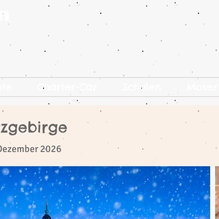
ote
Charter-Car
Schulen
Moser
rzgebirge
. Dezember 2026