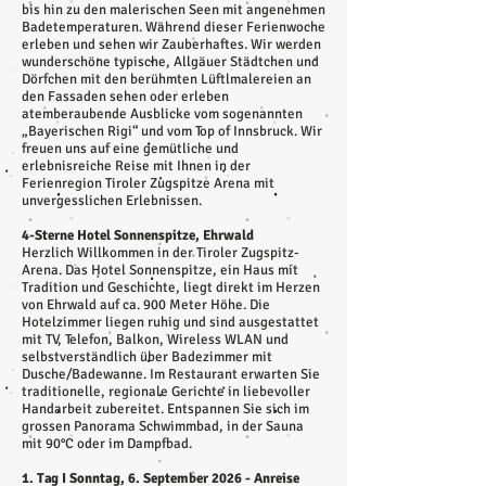
bis hin zu den malerischen Seen mit angenehmen
Badetemperaturen. Während dieser Ferienwoche
erleben und sehen wir Zauberhaftes. Wir werden
wunderschöne typische, Allgäuer Städtchen und
Dörfchen mit den berühmten Lüftlmalereien an
den Fassaden sehen oder erleben
atemberaubende Ausblicke vom sogenannten
„Bayerischen Rigi“ und vom Top of Innsbruck. Wir
freuen uns auf eine gemütliche und
erlebnisreiche Reise mit Ihnen in der
Ferienregion Tiroler Zugspitze Arena mit
unvergesslichen Erlebnissen.
4-Sterne Hotel Sonnenspitze, Ehrwald
Herzlich Willkommen in der Tiroler Zugspitz-
Arena. Das Hotel Sonnenspitze, ein Haus mit
Tradition und Geschichte, liegt direkt im Herzen
von Ehrwald auf ca. 900 Meter Höhe. Die
Hotelzimmer liegen ruhig und sind ausgestattet
mit TV, Telefon, Balkon, Wireless WLAN und
selbstverständlich über Badezimmer mit
Dusche/Badewanne. Im Restaurant erwarten Sie
traditionelle, regionale Gerichte in liebevoller
Handarbeit zubereitet. Entspannen Sie sich im
grossen Panorama Schwimmbad, in der Sauna
mit 90°C oder im Dampfbad.
1. Tag I Sonntag, 6. September 2026 - Anreise