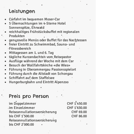
Leistungen
Carfahrt im bequemen Moser-Car
5 Übernachtungen im 4-Sterne Hotel
Sonnenspitze, Ehrwald
reichhaltiges Frühstücksbuffet mit regionalen
Produkten
genussvolle Menüs oder Buffet für das Nachtessen
freier Eintritt zu Schwimmbad, Sauna- und
Fitnessbereich
Mittagessen am 1. und 6. Tag
tägliche Kurzandachten vom Reisepastor
Ausflüge während der Woche mit dem Car
Besuch der Wallfahrtskirche «die Wies»
Führung in Oberammergau Passionsspielort
Führung durch die Altstadt von Schongau
Schiffahrt auf dem Staffelsee
Hungerburgbahn und Eintritt Alpenzoo
Preis pro Person
im Doppelzimmer
CHF 1'450.00
im Einzelzimmer
CHF 1'630.00
Reiseannullationsversicherung
CHF 69.00
bis CHF 1'500.00
CHF 86.00
Reiseannullationsversicherung
bis CHF 2'000.00