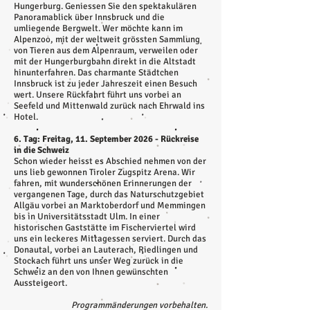
Hungerburg. Geniessen Sie den spektakulären
Panoramablick über Innsbruck und die
umliegende Bergwelt. Wer möchte kann im
Alpenzoo, mit der weltweit grössten Sammlung
von Tieren aus dem Alpenraum, verweilen oder
mit der Hungerburgbahn direkt in die Altstadt
hinunterfahren. Das charmante Städtchen
Innsbruck ist zu jeder Jahreszeit einen Besuch
wert. Unsere Rückfahrt führt uns vorbei an
Seefeld und Mittenwald zurück nach Ehrwald ins
Hotel.
6. Tag: Freitag, 11. September 2026 - Rückreise
in die Schweiz
Schon wieder heisst es Abschied nehmen von der
uns lieb gewonnen Tiroler Zugspitz Arena. Wir
fahren, mit wunderschönen Erinnerungen der
vergangenen Tage, durch das Naturschutzgebiet
Allgäu vorbei an Marktoberdorf und Memmingen
bis in Universitätsstadt Ulm. In einer
historischen Gaststätte im Fischerviertel wird
uns ein leckeres Mittagessen serviert. Durch das
Donautal, vorbei an Lauterach, Riedlingen und
Stockach führt uns unser Weg zurück in die
Schweiz an den von Ihnen gewünschten
Aussteigeort.
Programmänderungen vorbehalten.