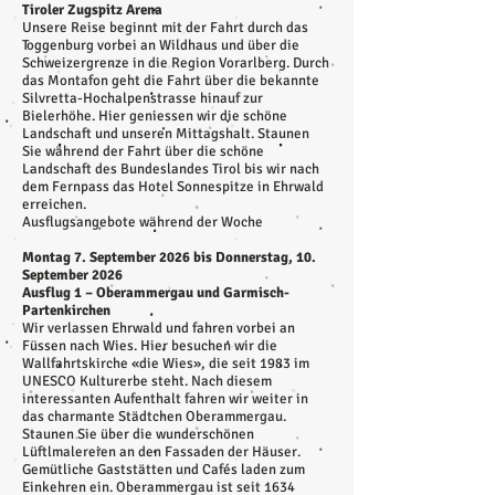
Tiroler Zugspitz Arena
Unsere Reise beginnt mit der Fahrt durch das
Toggenburg vorbei an Wildhaus und über die
Schweizergrenze in die Region Vorarlberg. Durch
das Montafon geht die Fahrt über die bekannte
Silvretta-Hochalpenstrasse hinauf zur
Bielerhöhe. Hier geniessen wir die schöne
Landschaft und unseren Mittagshalt. Staunen
Sie während der Fahrt über die schöne
Landschaft des Bundeslandes Tirol bis wir nach
dem Fernpass das Hotel Sonnespitze in Ehrwald
erreichen.
Ausflugsangebote während der Woche
Montag 7. September 2026 bis Donnerstag, 10.
September 2026
Ausflug 1 – Oberammergau und Garmisch-
Partenkirchen
Wir verlassen Ehrwald und fahren vorbei an
Füssen nach Wies. Hier besuchen wir die
Wallfahrtskirche «die Wies», die seit 1983 im
UNESCO Kulturerbe steht. Nach diesem
interessanten Aufenthalt fahren wir weiter in
das charmante Städtchen Oberammergau.
Staunen Sie über die wunderschönen
Lüftlmalereien an den Fassaden der Häuser.
Gemütliche Gaststätten und Cafés laden zum
Einkehren ein. Oberammergau ist seit 1634