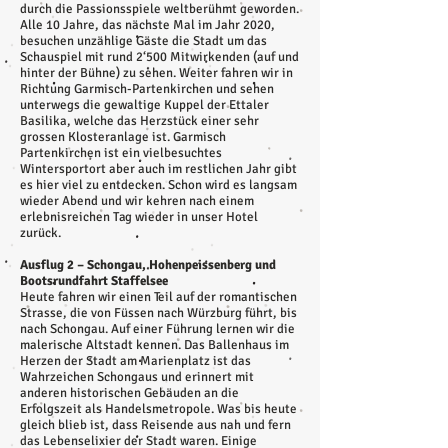
durch die Passionsspiele weltberühmt geworden.
Alle 10 Jahre, das nächste Mal im Jahr 2020,
besuchen unzählige Gäste die Stadt um das
Schauspiel mit rund 2‘500 Mitwirkenden (auf und
hinter der Bühne) zu sehen. Weiter fahren wir in
Richtung Garmisch-Partenkirchen und sehen
unterwegs die gewaltige Kuppel der Ettaler
Basilika, welche das Herzstück einer sehr
grossen Klosteranlage ist. Garmisch
Partenkirchen ist ein vielbesuchtes
Wintersportort aber auch im restlichen Jahr gibt
es hier viel zu entdecken. Schon wird es langsam
wieder Abend und wir kehren nach einem
erlebnisreichen Tag wieder in unser Hotel
zurück.
Ausflug 2 – Schongau, Hohenpeissenberg und
Bootsrundfahrt Staffelsee
Heute fahren wir einen Teil auf der romantischen
Strasse, die von Füssen nach Würzburg führt, bis
nach Schongau. Auf einer Führung lernen wir die
malerische Altstadt kennen. Das Ballenhaus im
Herzen der Stadt am Marienplatz ist das
Wahrzeichen Schongaus und erinnert mit
anderen historischen Gebäuden an die
Erfolgszeit als Handelsmetropole. Was bis heute
gleich blieb ist, dass Reisende aus nah und fern
das Lebenselixier der Stadt waren. Einige