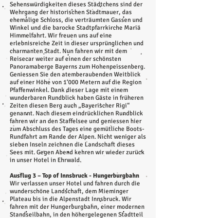
Sehenswürdigkeiten dieses Städtchens sind der
Wehrgang der historischen Stadtmauer, das
ehemalige Schloss, die verträumten Gassen und
Winkel und die barocke Stadtpfarrkirche Mariä
Himmelfahrt. Wir freuen uns auf eine
erlebnisreiche Zeit in dieser ursprünglichen und
charmanten Stadt. Nun fahren wir mit dem
Reisecar weiter auf einen der schönsten
Panoramaberge Bayerns zum Hohenpeissenberg.
Geniessen Sie den atemberaubenden Weitblick
auf einer Höhe von 1‘000 Metern auf die Region
Pfaffenwinkel. Dank dieser Lage mit einem
wunderbaren Rundblick haben Gäste in früheren
Zeiten diesen Berg auch „Bayerischer Rigi“
genannt. Nach diesem eindrücklichen Rundblick
fahren wir an den Staffelsee und geniessen hier
zum Abschluss des Tages eine gemütliche Boots-
Rundfahrt am Rande der Alpen. Nicht weniger als
sieben Inseln zeichnen die Landschaft dieses
Sees mit. Gegen Abend kehren wir wieder zurück
in unser Hotel in Ehrwald.
Ausflug 3 – Top of Innsbruck - Hungerburgbahn
Wir verlassen unser Hotel und fahren durch die
wunderschöne Landschaft, dem Mieminger
Plateau bis in die Alpenstadt Innsbruck. Wir
fahren mit der Hungerburgbahn, einer modernen
Standseilbahn, in den höhergelegenen Stadtteil