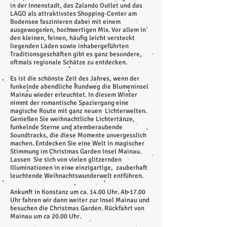
in der Innenstadt, das Zalando Outlet und das
LAGO als attraktivstes Shopping-Center am
Bodensee faszinieren dabei mit einem
ausgewogenen, hochwertigen Mix. Vor allem in
den kleinen, feinen, häufig leicht versteckt
liegenden Läden sowie inhabergeführten
Traditionsgeschäften gibt es ganz besondere,
oftmals regionale Schätze zu entdecken.
Es ist die schönste Zeit des Jahres, wenn der
funkelnde abendliche Rundweg die Blumeninsel
Mainau wieder erleuchtet. In diesem Winter
nimmt der romantische Spaziergang eine
magische Route mit ganz neuen Lichterwelten.
Genießen Sie weihnachtliche Lichtertänze,
funkelnde Sterne und atemberaubende
Soundtracks, die diese Momente unvergesslich
machen. Entdecken Sie eine Welt in magischer
Stimmung im Christmas Garden Insel Mainau.
Lassen Sie sich von vielen glitzernden
Illuminationen in eine einzigartige, zauberhaft
leuchtende Weihnachtswunderwelt entführen.
Ankunft in Konstanz um ca. 14.00 Uhr. Ab 17.00
Uhr fahren wir dann weiter zur Insel Mainau und
besuchen die Christmas Garden. Rückfahrt von
Mainau um ca 20.00 Uhr.