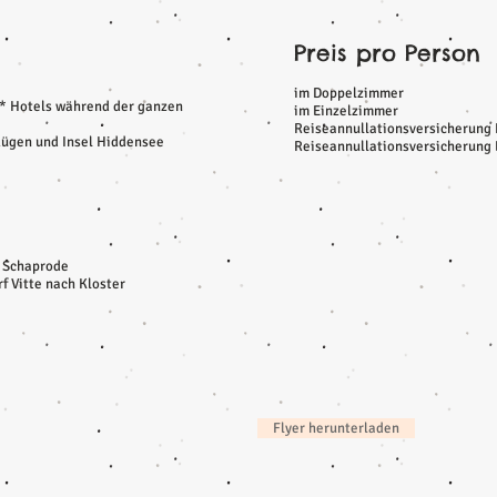
Preis pro Person
im Doppelzimmer
4* Hotels während der ganzen
im Einzelzimmer
Reiseannullationsversicherung
 Rügen und Insel Hiddensee
Reiseannullationsversicherung 
– Schaprode
f Vitte nach Kloster
Flyer herunterladen