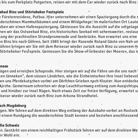
 bis zum Parkplatz Putgarten, reisen wir mit dem Car wieder zurück nach Binz
eebad Binz und Störtebeker Festspiele
ge Fürstenresidenz, Putbus. Hier unternehmen wir einen Spaziergang durch die
underschönen Mammutbäumen und einem Wildgehege. Im malerischen Ort Lauter
sen wir einen Hafenspaziergang. Geniessen Sie die Aussicht auf die vorgelage
rnen wir das Ostseebad Binz, ein historisches Seebad mit sehenswerter, resta
ang der prachtvollen Strandpromenade und Seebrücke. Nun erwartet uns eine e
Binz bis nach Göhren. Seit 1985 bringt der Rasende Roland Gäste von Nah un
Göhren bringen wir Sie mit dem Reisecar wieder zurück nach Binz zu unserem H
Störtebeker Festspiele. Geniessen Sie die Show «Freibeuter der Meere», das 
ensee
ügen und erreichen Schaprode. Hier steigen wir auf die Fähre um die uns nach V
en länneken“, dem süssen Ländchen, wie die Einheimischen ihre Insel liebevol
gen uns Pferdekutschen vorbei am Dörfchen Grieben nach Kloster. Nun entdeck
lkirche. Gemeinsam schreiten wir dem Leuchtturmweg entlang zum Aussichtspun
und hinüber zur Insel Rügen. Nach etwas Zeit zur freien Verfügung, erwartet u
eisecar wieder zurück nach Binz zum Arkona Strandhotel.
s nach Magdeburg
ügen. Wir fahren auf dem direkten Weg entlang der Autobahn vorbei an Rostoc
nd einem Rundgang die wunderschöne Stadt kennen und beziehen anschliessend
 die Schweiz
en. Gestärkt von einem reichhaltigen Frühstück fahren wir auf dem direkten We
hr Wohl ein.