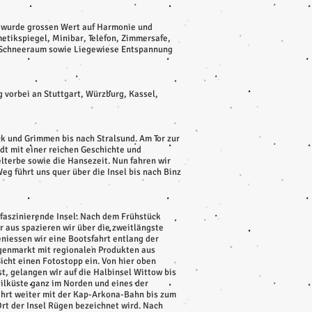
r wurde grossen Wert auf Harmonie und
tikspiegel, Minibar, Telefon, Zimmersafe,
d Schneeraum sowie Liegewiese Entspannung
 vorbei an Stuttgart, Würzburg, Kassel,
k und Grimmen bis nach Stralsund. Am Tor zur
dt mit einer reichen Geschichte und
lterbe sowie die Hansezeit. Nun fahren wir
eg führt uns quer über die Insel bis nach Binz
 faszinierende Insel. Nach dem Frühstück
r aus spazieren wir über die zweitlängste
iessen wir eine Bootsfahrt entlang der
ügenmarkt mit regionalen Produkten aus
icht einen Fotostopp ein. Von hier oben
st, gelangen wir auf die Halbinsel Wittow bis
eilküste ganz im Norden und eines der
ahrt weiter mit der Kap-Arkona-Bahn bis zum
Ort der Insel Rügen bezeichnet wird. Nach