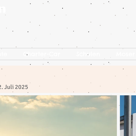
ote
Charter-Car
Schulen
Moser
2. Juli 2025