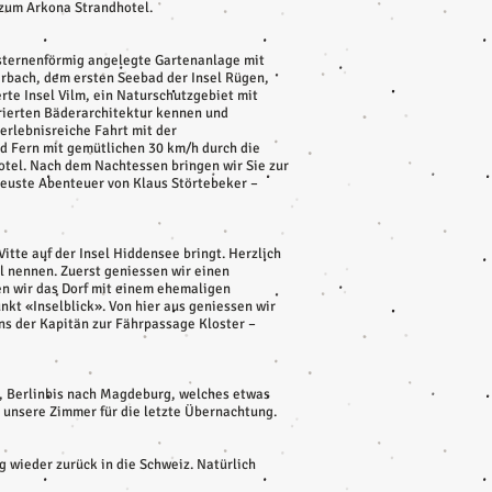
 zum Arkona Strandhotel.
 sternenförmig angelegte Gartenanlage mit
bach, dem ersten Seebad der Insel Rügen,
rte Insel Vilm, ein Naturschutzgebiet mit
urierten Bäderarchitektur kennen und
rlebnisreiche Fahrt mit der
d Fern mit gemütlichen 30 km/h durch die
otel. Nach dem Nachtessen bringen wir Sie zur
neuste Abenteuer von Klaus Störtebeker –
itte auf der Insel Hiddensee bringt. Herzlich
l nennen. Zuerst geniessen wir einen
en wir das Dorf mit einem ehemaligen
kt «Inselblick». Von hier aus geniessen wir
ns der Kapitän zur Fährpassage Kloster –
k, Berlinbis nach Magdeburg, welches etwas
 unsere Zimmer für die letzte Übernachtung.
g wieder zurück in die Schweiz. Natürlich