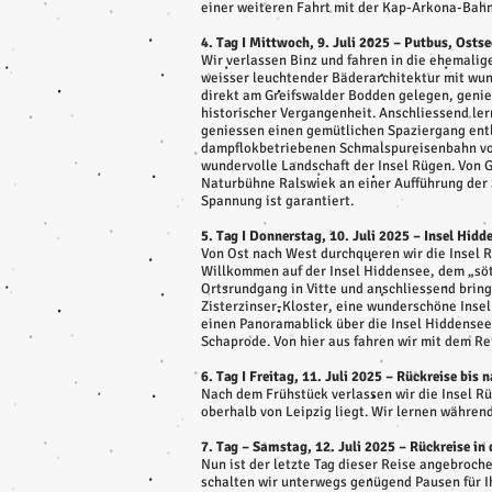
einer weiteren Fahrt mit der Kap-Arkona-Bahn
4. Tag I Mittwoch, 9. Juli 2025 – Putbus, Osts
Wir verlassen Binz und fahren in die ehemali
weisser leuchtender Bäderarchitektur mit w
direkt am Greifswalder Bodden gelegen, genies
historischer Vergangenheit. Anschliessend le
geniessen einen gemütlichen Spaziergang entl
dampflokbetriebenen Schmalspureisenbahn von 
wundervolle Landschaft der Insel Rügen. Von 
Naturbühne Ralswiek an einer Aufführung der 
Spannung ist garantiert.
5. Tag I Donnerstag, 10. Juli 2025 – Insel Hidd
Von Ost nach West durchqueren wir die Insel R
Willkommen auf der Insel Hiddensee, dem „söt
Ortsrundgang in Vitte und anschliessend brin
Zisterzinser-Kloster, eine wunderschöne Inse
einen Panoramablick über die Insel Hiddensee 
Schaprode. Von hier aus fahren wir mit dem R
6. Tag I Freitag, 11. Juli 2025 – Rückreise bi
Nach dem Frühstück verlassen wir die Insel R
oberhalb von Leipzig liegt. Wir lernen währe
7. Tag – Samstag, 12. Juli 2025 – Rückreise in
Nun ist der letzte Tag dieser Reise angebroch
schalten wir unterwegs genügend Pausen für I