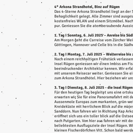
4* Arkona Strandhotel, Binz auf Rügen
Das 4-Sterne Arkona Strandhotel liegt an der
Behaglichkeit gelegt. Alle Zimmer sind ausge
kostenfreies WLAN und einem Sitzmöbel. Nach
pur. Geniessen Sie die atemberaubende Aussich
1. Tag I Sonntag, 6. Juli 2025 – Anreise bis Sü
Am Morgen geht die Carreise vom Zürcher Wein
Göttingen, Hannover und Celle bis in die Südh
2. Tag I Montag, 7. Juli 2025 – Weiterreise bis
Nach einem reichhaltigen Frühstück verlassen
Insel Rügen geniessen wir einen Imbiss am Fis
beeindruckender Architektur kennen. Wir erfa
mit unserem Reisecar weiter. Geniessen Sie ein
zum Arkona Strandhotel. Hier beziehen wir u
3. Tag I Dienstag, 8. Juli 2025 - die Insel Rüge
Für den heutigen Tag begleitet uns eine ortsk
erwarten wir Sie für eine Panoramafahrt mit d
Aussenmole Europas zum markanten, grün-weis
Kreideküste mit herrlichem Blick auf die maj
Sanddorn. Nun fahren wir in Richtung Kap Arko
eröffnet sich uns ein toller blick auf die Ost
nach Putgarten. Von hier aus fahren wir mit 
beliebtesten Ausflugsziele der Insel Rügen. 
kleinen Fischerdörfchen Vitt. Schon bald werd