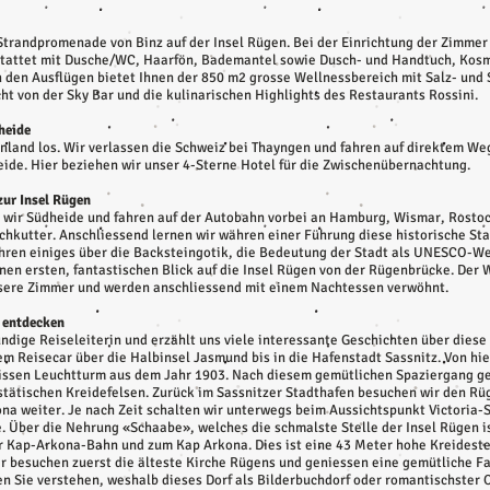
 Strandpromenade von Binz auf der Insel Rügen. Bei der Einrichtung der Zimme
stattet mit Dusche/WC, Haarfön, Bademantel sowie Dusch- und Handtuch, Kosme
 den Ausflügen bietet Ihnen der 850 m2 grosse Wellnessbereich mit Salz- un
t von der Sky Bar und die kulinarischen Highlights des Restaurants Rossini.
dheide
land los. Wir verlassen die Schweiz bei Thayngen und fahren auf direktem Weg
eide. Hier beziehen wir unser 4-Sterne Hotel für die Zwischenübernachtung.
 zur Insel Rügen
 wir Südheide und fahren auf der Autobahn vorbei an Hamburg, Wismar, Rostoc
chkutter. Anschliessend lernen wir währen einer Führung diese historische Sta
hren einiges über die Backsteingotik, die Bedeutung der Stadt als UNESCO-We
en ersten, fantastischen Blick auf die Insel Rügen von der Rügenbrücke. Der W
nsere Zimmer und werden anschliessend mit einem Nachtessen verwöhnt.
n entdecken
undige Reiseleiterin und erzählt uns viele interessante Geschichten über diese
em Reisecar über die Halbinsel Jasmund bis in die Hafenstadt Sassnitz. Von hie
sen Leuchtturm aus dem Jahr 1903. Nach diesem gemütlichen Spaziergang gen
estätischen Kreidefelsen. Zurück im Sassnitzer Stadthafen besuchen wir den R
na weiter. Je nach Zeit schalten wir unterwegs beim Aussichtspunkt Victoria-S
see. Über die Nehrung «Schaabe», welches die schmalste Stelle der Insel Rügen i
der Kap-Arkona-Bahn und zum Kap Arkona. Dies ist eine 43 Meter hohe Kreidest
Wir besuchen zuerst die älteste Kirche Rügens und geniessen eine gemütliche F
en Sie verstehen, weshalb dieses Dorf als Bilderbuchdorf oder romantischster 