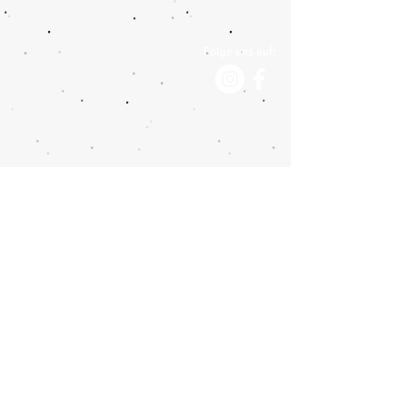
Folge uns auf:
Impressum
Datenschutzerklärung
Moser Reisen AG
Botzen 11
CH-8416 Flaach
Tel.:
+41 (0) 52 305 33 10
info@moser-reisen.ch
Hermann Car-Reisen
CH-8400 Winterthur