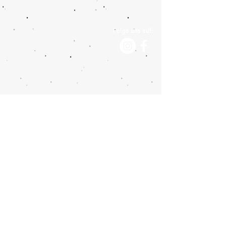
Folge uns auf:
Impressum
Datenschutzerklärung
Moser Reisen AG
Botzen 11
CH-8416 Flaach
Tel.:
+41 (0) 52 305 33 10
info@moser-reisen.ch
Hermann Car-Reisen