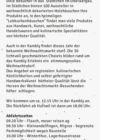
viele Besucher in das Städtchen im Oberaargau.
Im Städtchen bieten 100 Aussteller in
weihnachtlich dekorierten Holzhäuschen ihre
Produkte an. In den heimeligen
"Lebkuchenhäuschen" findet man viele Produkte
aus Handwerk, Kunst, weihnachtliche
Handelswaren und kulinarische Spezialitäten
von höchster Qualität.
Auch in der Kambly findet dieses Jahr der
bekannte Weihnachtsmarkt statt. Die 30
lichtvoll geschmückten Chalets bilden rund um
das Kambly Erlebnis ein stimmungsvolles
Weihnachtsdorf.
Das Angebot an regionalen kulinarischen
Köstlichkeiten und selbst gefertigter
Handwerkskunst höchster Qualität lässt die
Herzen der Weihnachtsmarkt-Besuchenden
höher schlagen.
Wir kommen um ca. 12.15 Uhr in der Kambly an.
Die Rückfahrt ab Huttwil ist dann um 18.00 Uhr.
Abfahrtszeiten
09.20 Uhr - Flaach, moser reisen ag
09.30 Uhr - Kleinandelfingen, Migros - begrenzte
Parkmöglichkeit wegen Baustelle
10.00 Uhr - Winterthur, Lagerhausstrasse