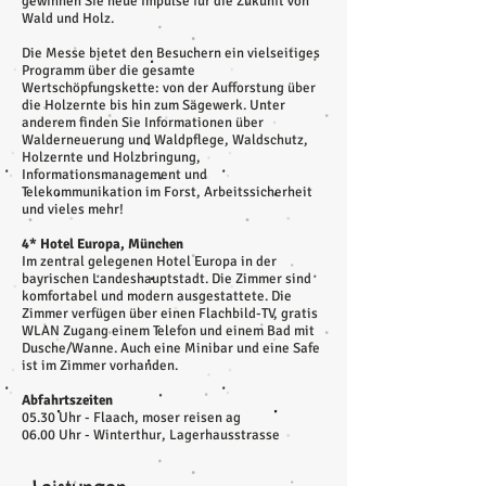
gewinnen Sie neue Impulse für die Zukunft von
Wald und Holz.
Die Messe bietet den Besuchern ein vielseitiges
Programm über die gesamte
Wertschöpfungskette: von der Aufforstung über
die Holzernte bis hin zum Sägewerk. Unter
anderem finden Sie Informationen über
Walderneuerung und Waldpflege, Waldschutz,
Holzernte und Holzbringung,
Informationsmanagement und
Telekommunikation im Forst, Arbeitssicherheit
und vieles mehr!
4* Hotel Europa, München
Im zentral gelegenen Hotel Europa in der
bayrischen Landeshauptstadt. Die Zimmer sind
komfortabel und modern ausgestattete. Die
Zimmer verfügen über einen Flachbild-TV, gratis
WLAN Zugang einem Telefon und einem Bad mit
Dusche/Wanne. Auch eine Minibar und eine Safe
ist im Zimmer vorhanden.
Abfahrtszeiten
05.30 Uhr - Flaach, moser reisen ag
06.00 Uhr - Winterthur, Lagerhausstrasse