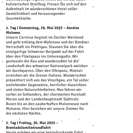
kulinarischen Streifzug. Freuen Sie sich auf den
Aufenthalt im wunderschönen Hotel voller
Gemütlichkeit und herausragender
Gourmetküche.
1. Tag I Donnerstag, 29. Mai 2025 – Anreise
Molveno
Unsere Carreise beginnt im Zürcher Weinland
und geht entlang dem Walensee und der Bündner
Herrschaft ins Prättigau. Staunen Sie über die
einzigartige Schweizer Bergwelt auf der Fahrt
über den Flüelapass ins Unterengadin. Wir
geniessen die Rau und wunderschön ist die
Landschaft des schweizer Nationalpark welchen
wir durchqueren. Über den Ofenpass, Müstair
erreichen wir die Grenze Italiens. Wunderschön
präsentiert sich uns das Vinschgau, ein Tal voller
anziehender Gegensätze, herrlicher Aussichten
und vielen Naturschönheiten. Nun fahren wir
vorbei an Schlanders, der charmanten Kurstadt
Meran und der Landeshauptstadt Südtirols
Bozen bis an den zauberhaften Molvenosee nach
Molveno. Hier beziehen wir unsere Zimmer für
die nächsten Nächte.
2. Tag I Freitag, 30. Mai 2025 –
Brentadolomitenrundfahrt
Heute erleben wir eine beeindruckende Fahrt