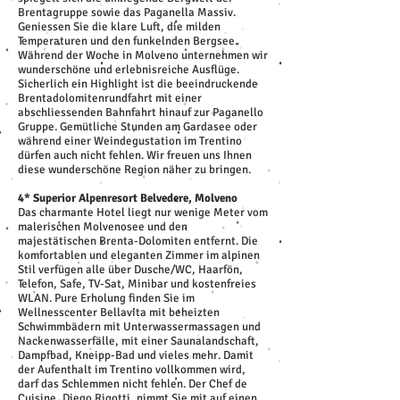
Brentagruppe sowie das Paganella Massiv.
Geniessen Sie die klare Luft, die milden
Temperaturen und den funkelnden Bergsee.
Während der Woche in Molveno unternehmen wir
wunderschöne und erlebnisreiche Ausflüge.
Sicherlich ein Highlight ist die beeindruckende
Brentadolomitenrundfahrt mit einer
abschliessenden Bahnfahrt hinauf zur Paganello
Gruppe. Gemütliche Stunden am Gardasee oder
während einer Weindegustation im Trentino
dürfen auch nicht fehlen. Wir freuen uns Ihnen
diese wunderschöne Region näher zu bringen.
4* Superior Alpenresort Belvedere, Molveno
Das charmante Hotel liegt nur wenige Meter vom
malerischen Molvenosee und den
majestätischen Brenta-Dolomiten entfernt. Die
komfortablen und eleganten Zimmer im alpinen
Stil verfügen alle über Dusche/WC, Haarfön,
Telefon, Safe, TV-Sat, Minibar und kostenfreies
WLAN. Pure Erholung finden Sie im
Wellnesscenter Bellavita mit beheizten
Schwimmbädern mit Unterwassermassagen und
Nackenwasserfälle, mit einer Saunalandschaft,
Dampfbad, Kneipp-Bad und vieles mehr. Damit
der Aufenthalt im Trentino vollkommen wird,
darf das Schlemmen nicht fehlen. Der Chef de
Cuisine, Diego Rigotti, nimmt Sie mit auf einen