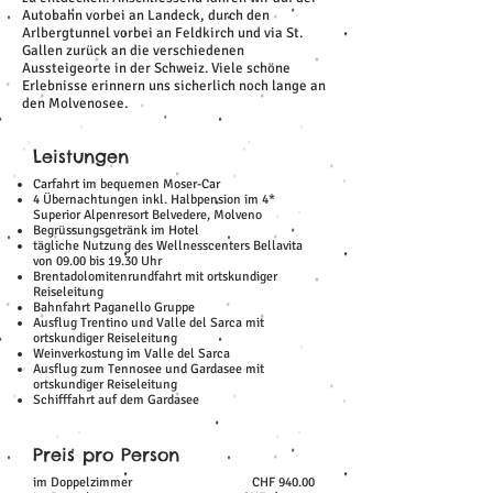
Autobahn vorbei an Landeck, durch den
Arlbergtunnel vorbei an Feldkirch und via St.
Gallen zurück an die verschiedenen
Aussteigeorte in der Schweiz. Viele schöne
Erlebnisse erinnern uns sicherlich noch lange an
den Molvenosee.
Leistungen
Carfahrt im bequemen Moser-Car
4 Übernachtungen inkl. Halbpension im 4*
Superior Alpenresort Belvedere, Molveno
Begrüssungsgetränk im Hotel
tägliche Nutzung des Wellnesscenters Bellavita
von 09.00 bis 19.30 Uhr
Brentadolomitenrundfahrt mit ortskundiger
Reiseleitung
Bahnfahrt Paganello Gruppe
Ausflug Trentino und Valle del Sarca mit
ortskundiger Reiseleitung
Weinverkostung im Valle del Sarca
Ausflug zum Tennosee und Gardasee mit
ortskundiger Reiseleitung
Schifffahrt auf dem Gardasee
Preis pro Person
im Doppelzimmer
CHF 940.00