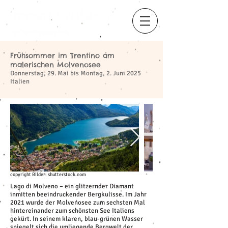
Frühsommer im Trentino am
​
malerischen Molvenosee
Donnerstag, 29. Mai bis Montag, 2. Juni 2025
Italien
copyright Bilder: shutterstock.com
Lago di Molveno – ein glitzernder Diamant
inmitten beeindruckender Bergkulisse. Im Jahr
2021 wurde der Molvenosee zum sechsten Mal
hintereinander zum schönsten See Italiens
gekürt. In seinem klaren, blau-grünen Wasser
spiegelt sich die umliegende Bergwelt der