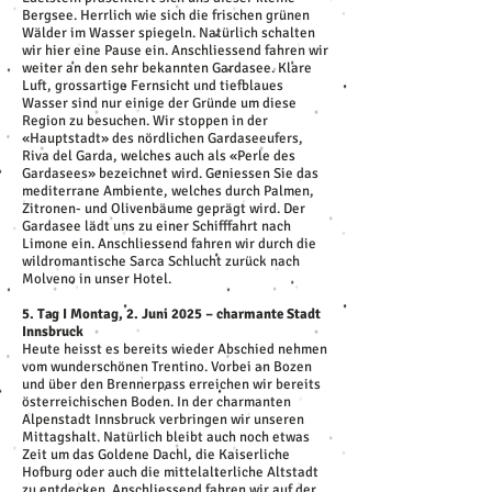
Bergsee. Herrlich wie sich die frischen grünen
Wälder im Wasser spiegeln. Natürlich schalten
wir hier eine Pause ein. Anschliessend fahren wir
weiter an den sehr bekannten Gardasee. Klare
Luft, grossartige Fernsicht und tiefblaues
Wasser sind nur einige der Gründe um diese
Region zu besuchen. Wir stoppen in der
«Hauptstadt» des nördlichen Gardaseeufers,
Riva del Garda, welches auch als «Perle des
Gardasees» bezeichnet wird. Geniessen Sie das
mediterrane Ambiente, welches durch Palmen,
Zitronen- und Olivenbäume geprägt wird. Der
Gardasee lädt uns zu einer Schifffahrt nach
Limone ein. Anschliessend fahren wir durch die
wildromantische Sarca Schlucht zurück nach
Molveno in unser Hotel.
5. Tag I Montag, 2. Juni 2025 – charmante Stadt
Innsbruck
Heute heisst es bereits wieder Abschied nehmen
vom wunderschönen Trentino. Vorbei an Bozen
und über den Brennerpass erreichen wir bereits
österreichischen Boden. In der charmanten
Alpenstadt Innsbruck verbringen wir unseren
Mittagshalt. Natürlich bleibt auch noch etwas
Zeit um das Goldene Dachl, die Kaiserliche
Hofburg oder auch die mittelalterliche Altstadt
zu entdecken. Anschliessend fahren wir auf der