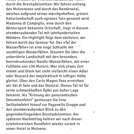
durch die Brentadolomiten. Wir fahren entlang
des Molvenosee und durch das Rendenatal,
welches aufgrund seiner märchenhaften, grünen
Naturlandschaft auch «grünes Tal» genannt wird.
Madonna di Campiglio, eine durch den
Wintersport bekannte Ortschaft, liegt in diesem
atemberaubenden Tal mit jahrhundertalten
Wäldern. Ein Highlight folgt dem nächsten, wir
fahren durch das Genova-Tal. Das «Tal der
Wasserfälle» ist eine enge Schlucht mit
unzähligen Wasserfällen. Staunen Sie über die
unberührte Landschaft mit den besonders
beeindruckenden Nardis-Wasserfällen, mit einer
Fallhöhe von 130 Metern. Wer sich etwas Zeit
nimmt und Glück hat sieht vielleicht einen Adler
oder Bussard der majestätisch in luftiger Höhe
gleitet. Über den Carlo Magno Pass erreichen
wir Val di Sole und das Nonstal. Dieses Tal ist für
seine schmackhaften Äpfel aus hoher Lage
bekannt. Als "Krönung der panoramischen
Dolomitenfahrt" geniessen Sie eine
Seilbahnfahrt hinauf zur Paganello Gruppe und
den atemberaubenden Blick zu den
gegenüberliegenden Brentadolomiten. Am
späteren Nachmittag kehren wir nach dieser
erlebnisreichen Rundfahrt wieder zurück in
unser Hotel in Molveno.