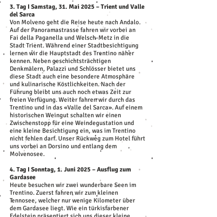
3. Tag I Samstag, 31. Mai 2025 – Trient und Valle
del Sarca
Von Molveno geht die Reise heute nach Andalo.
Auf der Panoramastrasse fahren wir vorbei an
Fai della Paganella und Welsch-Metz in die
Stadt Trient. Während einer Stadtbesichtigung
lernen wir die Hauptstadt des Trentino näher
kennen. Neben geschichtsträchtigen
Denkmälern, Palazzi und Schlösser bietet uns
diese Stadt auch eine besondere Atmosphäre
und kulinarische Köstlichkeiten. Nach der
Führung bleibt uns auch noch etwas Zeit zur
freien Verfügung. Weiter fahren wir durch das
Trentino und in das «Valle del Sarca». Auf einem
historischen Weingut schalten wir einen
Zwischenstopp für eine Weindegustation und
eine kleine Besichtigung ein, was im Trentino
nicht fehlen darf. Unser Rückweg zum Hotel führt
uns vorbei an Dorsino und entlang dem
Molvenosee.
4. Tag I Sonntag, 1. Juni 2025 – Ausflug zum
Gardasee
Heute besuchen wir zwei wunderbare Seen im
Trentino. Zuerst fahren wir zum kleinen
Tennosee, welcher nur wenige Kilometer über
dem Gardasee liegt. Wie ein türkisfarbener
Edelstein präsentiert sich uns dieser kleine