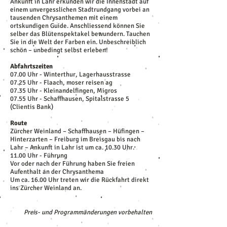
Ankunft in Lahr erkunden wir die Innenstadt auf
einem unvergesslichen Stadtrundgang vorbei an
tausenden Chrysanthemen mit einem
ortskundigen Guide. Anschliessend können Sie
selber das Blütenspektakel bewundern. Tauchen
Sie in die Welt der Farben ein. Unbeschreiblich
schön – unbedingt selbst erleben!
Abfahrtszeiten
07.00 Uhr - Winterthur, Lagerhausstrasse
07.25 Uhr - Flaach, moser reisen ag
07.35 Uhr - Kleinandelfingen, Migros
07.55 Uhr - Schaffhausen, Spitalstrasse 5
(Clientis Bank)
Route
Zürcher Weinland – Schaffhausen – Hüfingen –
Hinterzarten – Freiburg im Breisgau bis nach
Lahr – Ankunft in Lahr ist um ca. 10.30 Uhr.
11.00 Uhr - Führung
Vor oder nach der Führung haben Sie freien
Aufenthalt an der Chrysanthema
Um ca. 16.00 Uhr treten wir die Rückfahrt direkt
ins Zürcher Weinland an.
Preis- und Programmänderungen vorbehalten