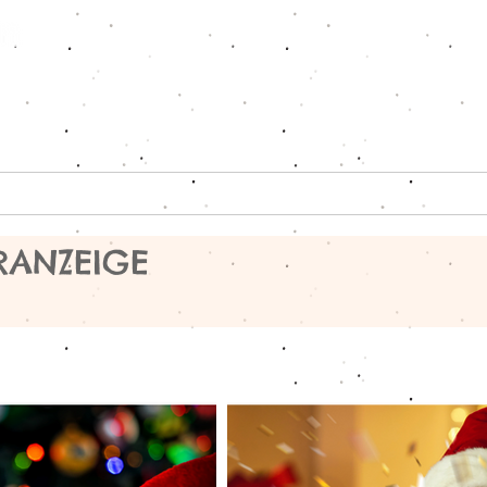
ote
Charter-Car
Schulen
Moser
ORANZEIGE