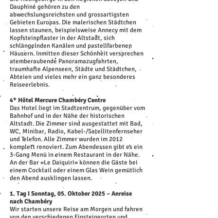
Dauphiné gehören zu den
abwechslungsreichsten und grossartigsten
Gebieten Europas. Die malerischen Städtchen
lassen staunen, beispielsweise Annecy mit dem
Kopfsteinpflaster in der Altstadt, sich
schlängelnden Kanälen und pastellfarbenen
Häusern. Inmitten dieser Schönheit versprechen
atemberaubende Panoramazugfahrten,
traumhafte Alpenseen, Städte und Städtchen,
Abteien und vieles mehr ein ganz besonderes
Reiseerlebnis.
4* Hôtel Mercure Chambéry Centre
Das Hotel liegt im Stadtzentrum, gegenüber vom
Bahnhof und in der Nähe der historischen
Altstadt. Die Zimmer sind ausgestattet mit Bad,
WC, Minibar, Radio, Kabel-/Satellitenfernseher
und Telefon. Alle Zimmer wurden im 2012
komplett renoviert. Zum Abendessen gibt es ein
3-Gang Menü in einem Restaurant in der Nähe.
An der Bar «Le Daiquiri» können die Gäste bei
einem Cocktail oder einem Glas Wein gemütlich
den Abend ausklingen lassen.
1. Tag I Sonntag, 05. Oktober 2025 – Anreise
nach Chambéry
Wir starten unsere Reise am Morgen und fahren
von den verschiedenen Einsteigeorten und