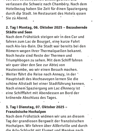
verlassen die Schweiz nach Chambéry. Nach dem
Hotelbezug haben Sie Zeit für einen Spaziergang
durch die Stadt. Im Restaurant des Hotels essen
Sie zu Abend.
2. Tag I Montag, 06. Oktober 2025 – Bezaubernde
Städte und Seen
Nach dem Frühstück steigen wir in den Car und
fahren zum Lac de Bourget, eine kurze Fahrt
nach Aix-les-Bain. Die Stadt war bereits bei den
Römern wegen ihrer Thermalquellen bekannt.
Noch heute sind Reste der Thermen und
Triumphbogen zu sehen. Mit dem Schiff fahren
wir quer über den See zur Abtei von
Hautecombe, wo wir einen Besuch machen.
Weiter führt die Reise nach Annecy, in der
Hauptstadt des Hochsavoyen lernen Sie die
schöne Altstadt bei einer Stadtführung kennen.
Nach einem Spaziergang am Lac d’Annecy ist
eine Schifffahrt mit Abendessen an Bord der
krönende Abschluss des Tages.
3. Tag I Dienstag, 07. Oktober 2025 –
Französische Hochalpen
Nach dem Frühstück widmen wir uns an diesem
Tag der grandiosen Bergwelt der französischen
Hochalpen. Wir fahren über Albertville und durch
die Arly-Schlucht mit Flumet und Megève nach