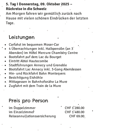
5. Tag I Donnerstag, 09. Oktober 2025 –
Rückreise in die Schweiz
Am Morgen fahren wir gemütlich zurück nach
Hause mit vielen schönen Eindrücken der letzten
Tage.
Leistungen
Carfahrt im bequemen Moser-Car
4 Übernachtungen inkl. Halbpension (an 3
Abenden) im Hôtel Mercure Chambéry Centre
Bootsfahrt auf dem Lac du Bourget
Eintritt Abtei Hautecombe
Stadtführungen Annecy und Grenoble
Bootsfahrt Lac Annecy inkl. 3-Gang Abendessen
Hin- und Rückfahrt Bahn Montenvers
Besichtigung Eishöhle
Mittagessen in Bahnhofsnähe La Mure
Zugfahrt mit dem Train de la Mure
Preis pro Person
im Doppelzimmer
CHF 1'280.00
im Einzelzimmer
CHF 1'480.00
Reiseannullationsversicherung
CHF 69.00