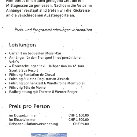
Hier bleibt Ihnen auch genügend Zeit um ein
Mittagessen zu geniessen. Nachdem die Velos im
Anhänger verstaut sind treten wir die Rückreise
an die verschiedenen Aussteigeorte an.
Preis- und Programmänderungen vorbehalten
Leistungen
Carfahrt im bequemen Moser-Car
Anhänger für den Transport Ihres persönlichen
Velo’s
4 Übernachtungen inkl. Halbpension im 4* Jura
Sport & Spa Resort
Führung Fondation de Cheval
Führung & kleine Degustation Absinth
Führung Sonnenkraft & Windturbine Mont Soleil
Führung Tête de Moine
Radbegleitung mit Therese & Werner Berger
Preis pro Person
im Doppelzimmer
CHF 1'160.00
im Einzelzimmer
CHF 1'300.00
Reiseannullationsversicherung
CHF 69.00