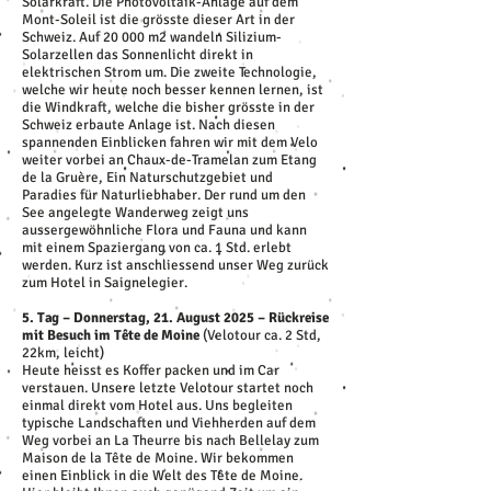
Solarkraft. Die Photovoltaik-Anlage auf dem
Mont-Soleil ist die grösste dieser Art in der
Schweiz. Auf 20 000 m2 wandeln Silizium-
Solarzellen das Sonnenlicht direkt in
elektrischen Strom um. Die zweite Technologie,
welche wir heute noch besser kennen lernen, ist
die Windkraft, welche die bisher grösste in der
Schweiz erbaute Anlage ist. Nach diesen
spannenden Einblicken fahren wir mit dem Velo
weiter vorbei an Chaux-de-Tramelan zum Etang
de la Gruère, Ein Naturschutzgebiet und
Paradies für Naturliebhaber. Der rund um den
See angelegte Wanderweg zeigt uns
aussergewöhnliche Flora und Fauna und kann
mit einem Spaziergang von ca. 1 Std. erlebt
werden. Kurz ist anschliessend unser Weg zurück
zum Hotel in Saignelegier.
5. Tag – Donnerstag, 21. August 2025 – Rückreise
mit Besuch im Tête de Moine
(Velotour ca. 2 Std,
22km, leicht)
Heute heisst es Koffer packen und im Car
verstauen. Unsere letzte Velotour startet noch
einmal direkt vom Hotel aus. Uns begleiten
typische Landschaften und Viehherden auf dem
Weg vorbei an La Theurre bis nach Bellelay zum
Maison de la Tête de Moine. Wir bekommen
einen Einblick in die Welt des Tête de Moine.