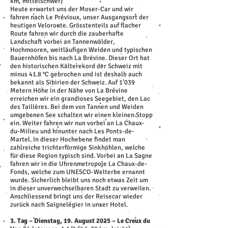
km, mittelschwer)
Heute erwartet uns der Moser-Car und wir
fahren nach Le Prévioux, unser Ausgangsort der
heutigen Veloroute. Grösstenteils auf flacher
Route fahren wir durch die zauberhafte
Landschaft vorbei an Tannenwälder,
Hochmooren, weitläufigen Weiden und typischen
Bauernhöfen bis nach La Brévine. Dieser Ort hat
den historischen Kälterekord der Schweiz mit
minus 41.8 °C gebrochen und ist deshalb auch
bekannt als Sibirien der Schweiz. Auf 1’039
Metern Höhe in der Nähe von La Brévine
erreichen wir ein grandioses Seegebiet, den Lac
des Taillères. Bei dem von Tannen und Weiden
umgebenen See schalten wir einen kleinen Stopp
ein. Weiter fahren wir nun vorbei an La Chaux-
du-Milieu und hinunter nach Les Ponts-de-
Martel. In dieser Hochebene findet man
zahlreiche trichterförmige Sinkhöhlen, welche
für diese Region typisch sind. Vorbei an La Sagne
fahren wir in die Uhrenmetropole La Chaux-de-
Fonds, welche zum UNESCO-Welterbe ernannt
wurde. Sicherlich bleibt uns noch etwas Zeit um
in dieser unverwechselbaren Stadt zu verweilen.
Anschliessend bringt uns der Reisecar wieder
zurück nach Saignelégier in unser Hotel.
3. Tag – Dienstag, 19. August 2025 – Le Creux du