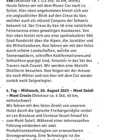
Van
(Velotour ca. 1 1/2 Std, 30 km, leicht)
Heute fahren wir mit dem Moser Car nach Le
Soliat. Hier oben angekommen bietet sich uns
ein unglaublicher Blick auf den Creux du Van,
welcher auch als «Grand Canyon» der Schweiz
bekannt ist. Der Creux du Van ist eine natürliche
Felsenarena eines gewaltigen Ausmasses. Von
hier oben bietet sich uns eine spektakulärer 360
Grad Rundsicht über die Alpen, die Juratäler und
die Mittellandseen. Nun fahren wir mit den Velos
durch schöne Landschaften, welche von
Tannenwäldern, schroffen Kalkformationen und
Schluchten geprägt sind, hinunter in das Val des
Travers nach Couvet. Wir werden eine Absinth
Distillerie besuchen. Nun folgen wir der Areuse
bis nach Môtier und von hier mit dem Car wieder
zurück nach Saignelegier.
4. Tag – Mittwoch, 20. August 2025 – Mont Soleil
– Mont Crosin
(Velotour ca. 4 Std, 40 km,
mittelschwer)
Wir fahren mit den Velos direkt von unserem
Hotel durch die typische Freibergeridylle vorbei
an Les Breuleux und Cerneux Veusil hinauf bis
zum Mont Soleil. Während einer interessanten
Führung entdecken wir zwei
Produktionstechnologien zur erneuerbaren
Stromgewinnung. Eine Technologie ist die