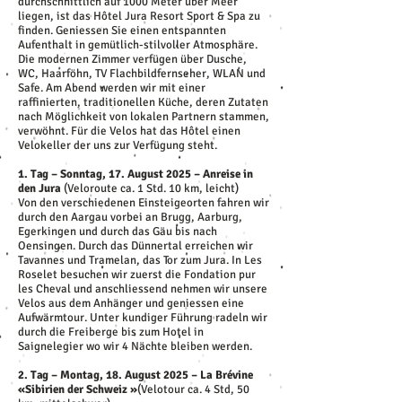
durchschnittlich auf 1000 Meter über Meer
liegen, ist das Hôtel Jura Resort Sport & Spa zu
finden. Geniessen Sie einen entspannten
Aufenthalt in gemütlich-stilvoller Atmosphäre.
Die modernen Zimmer verfügen über Dusche,
WC, Haarföhn, TV Flachbildfernseher, WLAN und
Safe. Am Abend werden wir mit einer
raffinierten, traditionellen Küche, deren Zutaten
nach Möglichkeit von lokalen Partnern stammen,
verwöhnt. Für die Velos hat das Hôtel einen
Velokeller der uns zur Verfügung steht.
1. Tag – Sonntag, 17. August 2025 – Anreise in
den Jura
(Veloroute ca. 1 Std. 10 km, leicht)
Von den verschiedenen Einsteigeorten fahren wir
durch den Aargau vorbei an Brugg, Aarburg,
Egerkingen und durch das Gäu bis nach
Oensingen. Durch das Dünnertal erreichen wir
Tavannes und Tramelan, das Tor zum Jura. In Les
Roselet besuchen wir zuerst die Fondation pur
les Cheval und anschliessend nehmen wir unsere
Velos aus dem Anhänger und geniessen eine
Aufwärmtour. Unter kundiger Führung radeln wir
durch die Freiberge bis zum Hotel in
Saignelegier wo wir 4 Nächte bleiben werden.
2. Tag – Montag, 18. August 2025 – La Brévine
«Sibirien der Schweiz »
(Velotour ca. 4 Std, 50