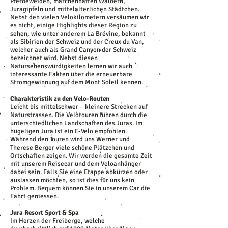
Pferdeweiden, märchenhaften Wäldern,
Juragipfeln und mittelalterlichen Städtchen.
Nebst den vielen Velokilometern versäumen wir
es nicht, einige Highlights dieser Region zu
sehen, wie unter anderem La Brévine, bekannt
als Sibirien der Schweiz und der Creux du Van,
welcher auch als Grand Canyon der Schweiz
bezeichnet wird. Nebst diesen
Natursehenswürdigkeiten lernen wir auch
interessante Fakten über die erneuerbare
Stromgewinnung auf dem Mont Soleil kennen.
Charakteristik zu den Velo-Routen
Leicht bis mittelschwer – kleinere Strecken auf
Naturstrassen. Die Velotouren führen durch die
unterschiedlichen Landschaften des Juras. Im
hügeligen Jura ist ein E-Velo empfohlen.
Während den Touren wird uns Werner und
Therese Berger viele schöne Plätzchen und
Ortschaften zeigen. Wir werden die gesamte Zeit
mit unserem Reisecar und dem Veloanhänger
dabei sein. Falls Sie eine Etappe abkürzen oder
auslassen möchten, so ist dies für uns kein
Problem. Bequem können Sie in unserem Car die
Fahrt geniessen.
Jura Resort Sport & Spa
Im Herzen der Freiberge, welche