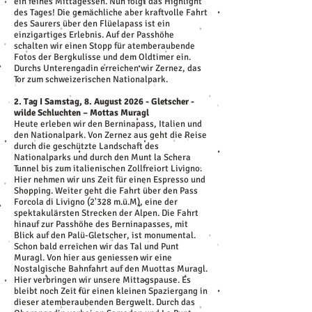
ein feines Mittagessen. Nun folgt das Highlight
des Tages! Die gemächliche aber kraftvolle Fahrt
des Saurers über den Flüelapass ist ein
einzigartiges Erlebnis. Auf der Passhöhe
schalten wir einen Stopp für atemberaubende
Fotos der Bergkulisse und dem Oldtimer ein.
Durchs Unterengadin erreichen wir Zernez, das
Tor zum schweizerischen Nationalpark.
2. Tag I Samstag, 8. August 2026 - Gletscher -
wilde Schluchten – Mottas Muragl
Heute erleben wir den Berninapass, Italien und
den Nationalpark. Von Zernez aus geht die Reise
durch die geschützte Landschaft des
Nationalparks und durch den Munt la Schera
Tunnel bis zum italienischen Zollfreiort Livigno.
Hier nehmen wir uns Zeit für einen Espresso und
Shopping. Weiter geht die Fahrt über den Pass
Forcola di Livigno (2'328 m.ü.M), eine der
spektakulärsten Strecken der Alpen. Die Fahrt
hinauf zur Passhöhe des Berninapasses, mit
Blick auf den Palü-Gletscher, ist monumental.
Schon bald erreichen wir das Tal und Punt
Muragl. Von hier aus geniessen wir eine
Nostalgische Bahnfahrt auf den Muottas Muragl.
Hier verbringen wir unsere Mittagspause. Es
bleibt noch Zeit für einen kleinen Spaziergang in
dieser atemberaubenden Bergwelt. Durch das