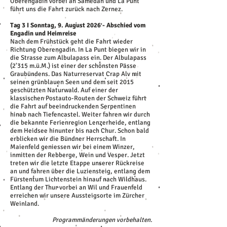
Oberengadin vorbei an Samedan und La Punt
führt uns die Fahrt zurück nach Zernez.
Tag 3 I Sonntag, 9. August 2026 - Abschied vom
Engadin und Heimreise
Nach dem Frühstück geht die Fahrt wieder
Richtung Oberengadin. In La Punt biegen wir in
die Strasse zum Albulapass ein. Der Albulapass
(2'315 m.ü.M.) ist einer der schönsten Pässe
Graubündens. Das Naturreservat Crap Alv mit
seinen grünblauen Seen und dem seit 2015
geschützten Naturwald. Auf einer der
klassischen Postauto-Routen der Schweiz führt
die Fahrt auf beeindruckenden Serpentinen
hinab nach Tiefencastel. Weiter fahren wir durch
die bekannte Ferienregion Lenzerheide, entlang
dem Heidsee hinunter bis nach Chur. Schon bald
erblicken wir die Bündner Herrschaft. In
Maienfeld geniessen wir bei einem Winzer,
inmitten der Rebberge, Wein und Vesper. Jetzt
treten wir die letzte Etappe unserer Rückreise
an und fahren über die Luziensteig, entlang dem
Fürstentum Lichtenstein hinauf nach Wildhaus.
Entlang der Thur vorbei an Wil und Frauenfeld
erreichen wir unsere Aussteigsorte im Zürcher
Weinland.
Programmänderungen vorbehalten.