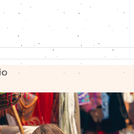
ote
Charter-Car
Schulen
Moser
io