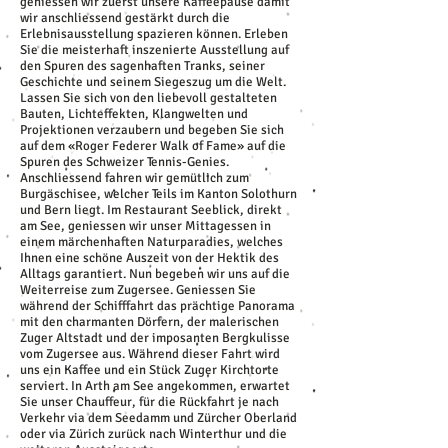
geniessen wir zuerst unsere Kaffeepause damit
wir anschliessend gestärkt durch die
Erlebnisausstellung spazieren können. Erleben
Sie die meisterhaft inszenierte Ausstellung auf
den Spuren des sagenhaften Tranks, seiner
Geschichte und seinem Siegeszug um die Welt.
Lassen Sie sich von den liebevoll gestalteten
Bauten, Lichteffekten, Klangwelten und
Projektionen verzaubern und begeben Sie sich
auf dem «Roger Federer Walk of Fame» auf die
Spuren des Schweizer Tennis-Genies.
Anschliessend fahren wir gemütlich zum
Burgäschisee, welcher Teils im Kanton Solothurn
und Bern liegt. Im Restaurant Seeblick, direkt
am See, geniessen wir unser Mittagessen in
einem märchenhaften Naturparadies, welches
Ihnen eine schöne Auszeit von der Hektik des
Alltags garantiert. Nun begeben wir uns auf die
Weiterreise zum Zugersee. Geniessen Sie
während der Schifffahrt das prächtige Panorama
mit den charmanten Dörfern, der malerischen
Zuger Altstadt und der imposanten Bergkulisse
vom Zugersee aus. Während dieser Fahrt wird
uns ein Kaffee und ein Stück Zuger Kirchtorte
serviert. In Arth am See angekommen, erwartet
Sie unser Chauffeur, für die Rückfahrt je nach
Verkehr via dem Seedamm und Zürcher Oberland
oder via Zürich zurück nach Winterthur und die