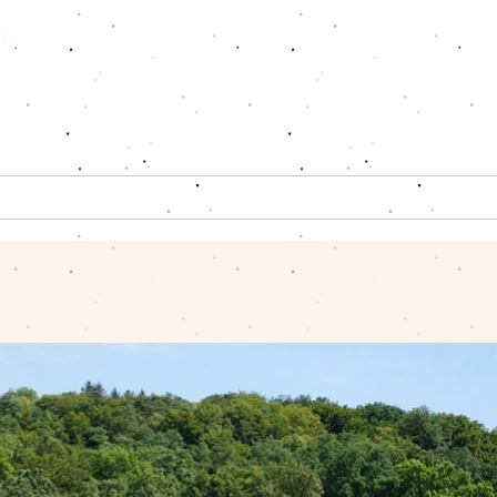
ote
Charter-Car
Schulen
Moser