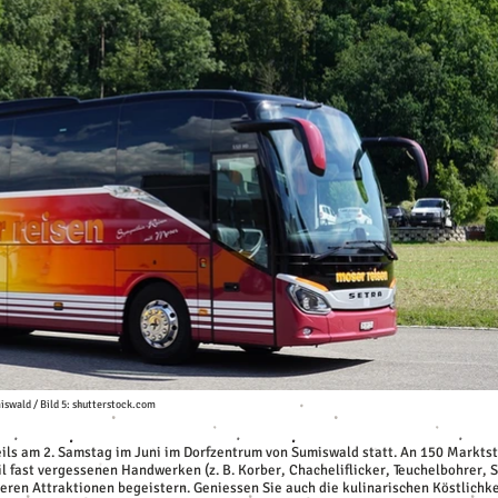
iswald / Bild 5: shutterstock.com
ls am 2. Samstag im Juni im Dorfzentrum von Sumiswald statt. An 150 Marktstän
eil fast vergessenen Handwerken (z. B. Korber, Chacheliflicker, Teuchelbohrer
eren Attraktionen begeistern. Geniessen Sie auch die kulinarischen Köstlichk