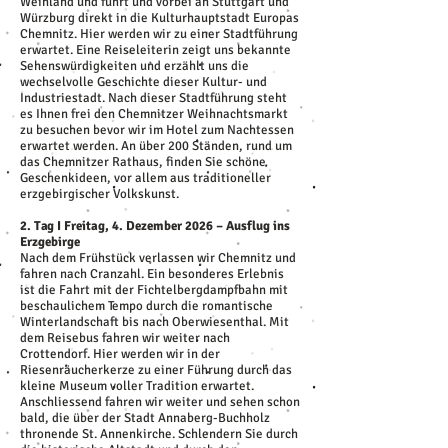
Weinland und führt und vorbei an Stuttgart und
Würzburg direkt in die Kulturhauptstadt Europas
Chemnitz. Hier werden wir zu einer Stadtführung
erwartet. Eine Reiseleiterin zeigt uns bekannte
Sehenswürdigkeiten und erzählt uns die
wechselvolle Geschichte dieser Kultur- und
Industriestadt. Nach dieser Stadtführung steht
es Ihnen frei den Chemnitzer Weihnachtsmarkt
zu besuchen bevor wir im Hotel zum Nachtessen
erwartet werden. An über 200 Ständen, rund um
das Chemnitzer Rathaus, finden Sie schöne
Geschenkideen, vor allem aus traditioneller
erzgebirgischer Volkskunst.
2. Tag I Freitag, 4. Dezember 2026 – Ausflug ins
Erzgebirge
Nach dem Frühstück verlassen wir Chemnitz und
fahren nach Cranzahl. Ein besonderes Erlebnis
ist die Fahrt mit der Fichtelbergdampfbahn mit
beschaulichem Tempo durch die romantische
Winterlandschaft bis nach Oberwiesenthal. Mit
dem Reisebus fahren wir weiter nach
Crottendorf. Hier werden wir in der
Riesenräucherkerze zu einer Führung durch das
kleine Museum voller Tradition erwartet.
Anschliessend fahren wir weiter und sehen schon
bald, die über der Stadt Annaberg-Buchholz
thronende St. Annenkirche. Schlendern Sie durch