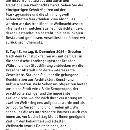
die historische Altstadt und durch den
traditionellen Weihnachtsmarkt. Sehen Sie die
einzigartigen Schnitzfiguren auf der
Marktpyramide und die stimmungsvoll
beleuchteten Marktbuden. Zum Abschluss
werden wir das traditionelle Weihnachtsessen
«Neinerlaa», welches aus neun Gerichten bzw.
deren Bestandteilen besteht, in einem lokalen
Restaurant geniessen. Anschliessend fahren wir
zurück nach Chemnitz.
3. Tag I Samstag, 5. Dezember 2026 - Dresden
Nach dem Frühstück fahren wir mit dem Car in
die sächsische Landeshauptstadt Dresden.
Während einer Stadtführung entdecken wir die
Dresdner Altstadt und deren interessante
Geschichte. Staunen Sie über die gelungene
Kombination aus Architektur, Kunst- und
Kulturschätzen. Viele Sehenswürdigkeiten bietet
uns diese Stadt wie z.B die Semperoper, der
prachtvolle Zwinger und die imposante
Frauenkirche welche nach Ihrer Zerstörung im
zweiten Weltkrieg neu aufgebaut wurde und als
Symbol für Versöhnung und Frieden gilt. Wir
sehen uns dieses interessante Bauwerk auch von
innen an. Am Nachmittag bleibt Ihnen genügend
Zeit um den bekannten und ältesten
Weihnachtsmarkt Deutschlands, den