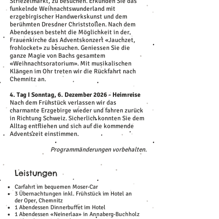
Striezelmarkt, zu besuchen. Erkunden Sie das
funkelnde Weihnachtswunderland mit
erzgebirgischer Handwerkskunst und dem
berühmten Dresdner Christstollen. Nach dem
Abendessen besteht die Möglichkeit in der
Frauenkirche das Adventskonzert «Jauchzet,
frohlocket» zu besuchen. Geniessen Sie die
ganze Magie von Bachs gesamtem
«Weihnachtsoratorium». Mit musikalischen
Klängen im Ohr treten wir die Rückfahrt nach
Chemnitz an.
4. Tag I Sonntag, 6. Dezember 2026 - Heimreise
Nach dem Frühstück verlassen wir das
charmante Erzgebirge wieder und fahren zurück
in Richtung Schweiz. Sicherlich konnten Sie dem
Alltag entfliehen und sich auf die kommende
Adventszeit einstimmen.
Programmänderungen vorbehalten.
Leistungen
Carfahrt im bequemen Moser-Car
3 Übernachtungen inkl. Frühstück im Hotel an
der Oper, Chemnitz
1 Abendessen Dinnerbuffet im Hotel
1 Abendessen «Neinerlaa» in Annaberg-Buchholz