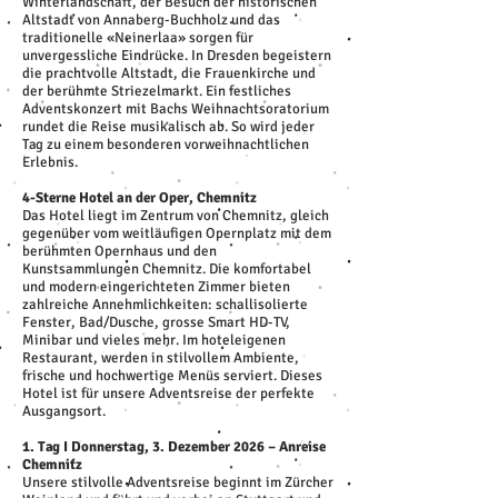
Winterlandschaft, der Besuch der historischen
Altstadt von Annaberg-Buchholz und das
traditionelle «Neinerlaa» sorgen für
unvergessliche Eindrücke. In Dresden begeistern
die prachtvolle Altstadt, die Frauenkirche und
der berühmte Striezelmarkt. Ein festliches
Adventskonzert mit Bachs Weihnachtsoratorium
rundet die Reise musikalisch ab. So wird jeder
Tag zu einem besonderen vorweihnachtlichen
Erlebnis.
4-Sterne Hotel an der Oper, Chemnitz
Das Hotel liegt im Zentrum von Chemnitz, gleich
gegenüber vom weitläufigen Opernplatz mit dem
berühmten Opernhaus und den
Kunstsammlungen Chemnitz. Die komfortabel
und modern eingerichteten Zimmer bieten
zahlreiche Annehmlichkeiten: schallisolierte
Fenster, Bad/Dusche, grosse Smart HD-TV,
Minibar und vieles mehr. Im hoteleigenen
Restaurant, werden in stilvollem Ambiente,
frische und hochwertige Menüs serviert. Dieses
Hotel ist für unsere Adventsreise der perfekte
Ausgangsort.
1. Tag I Donnerstag, 3. Dezember 2026 – Anreise
Chemnitz
Unsere stilvolle Adventsreise beginnt im Zürcher