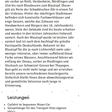
wir vorbei an Roth, Heidenheim, Nördlingen und
Ulm bis nach Blaubeuren zum Blautopf. Dieser
gilt als Perle der Schwäbischen Alb in einem Tal
der Urdonau. Hinter der mächtigen Stadtmauer
befinden sich kunstvolle Fachwerkhäuser und
enge Gassen, welche das Zuhause von
Handwerkern und Bürgern des 16. Jahrhunderts
waren. Viele der Gebäude sind bis heute erhalten
und wurden in den letzten Jahrzenten liebevoll
saniert. Auch der Blautopf wurde im letzten Jahr
saniert und ist nach dem Aachtopf die grösste
Karstquelle Deutschlands. Bekannt ist der
Blautopf für die je nach Lichteinfall mehr oder
weniger intensive, aber immer auffallend blaue
Farbe seines Wassers. Anschliessend fahren wir
entlang der Donau, vorbei an Riedlingen und
Stockach zur Schweizer Grenze bei Thayngen.
Nun geht es nicht mehr lange und wir erreichen
bereits unsere verschiedenen Aussteigeorte.
Sicherlich bleibt Ihnen diese abwechslungsreise
und gemütliche Veloreise noch lange in
Erinnerung.
Leistungen
Carfahrt im bequemen Moser-Car
Veloanhänger für den Transport Ihres eigenen
Velo's