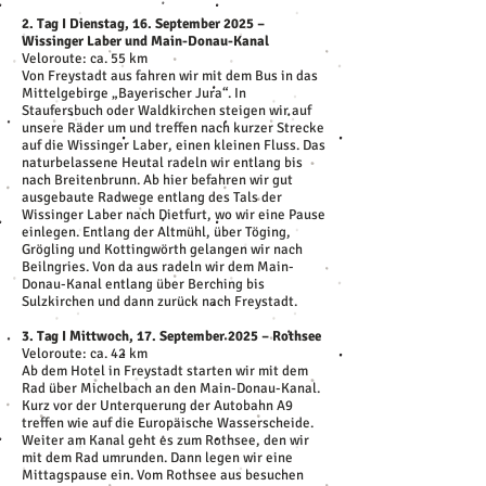
2. Tag I Dienstag, 16. September 2025 –
Wissinger Laber und Main-Donau-Kanal
Veloroute: ca. 55 km
Von Freystadt aus fahren wir mit dem Bus in das
Mittelgebirge „Bayerischer Jura“. In
Staufersbuch oder Waldkirchen steigen wir auf
unsere Räder um und treffen nach kurzer Strecke
auf die Wissinger Laber, einen kleinen Fluss. Das
naturbelassene Heutal radeln wir entlang bis
nach Breitenbrunn. Ab hier befahren wir gut
ausgebaute Radwege entlang des Tals der
Wissinger Laber nach Dietfurt, wo wir eine Pause
einlegen. Entlang der Altmühl, über Töging,
Grögling und Kottingwörth gelangen wir nach
Beilngries. Von da aus radeln wir dem Main-
Donau-Kanal entlang über Berching bis
Sulzkirchen und dann zurück nach Freystadt.
3. Tag I Mittwoch, 17. September 2025 – Rothsee
Veloroute: ca. 42 km
Ab dem Hotel in Freystadt starten wir mit dem
Rad über Michelbach an den Main-Donau-Kanal.
Kurz vor der Unterquerung der Autobahn A9
treffen wie auf die Europäische Wasserscheide.
Weiter am Kanal geht es zum Rothsee, den wir
mit dem Rad umrunden. Dann legen wir eine
Mittagspause ein. Vom Rothsee aus besuchen