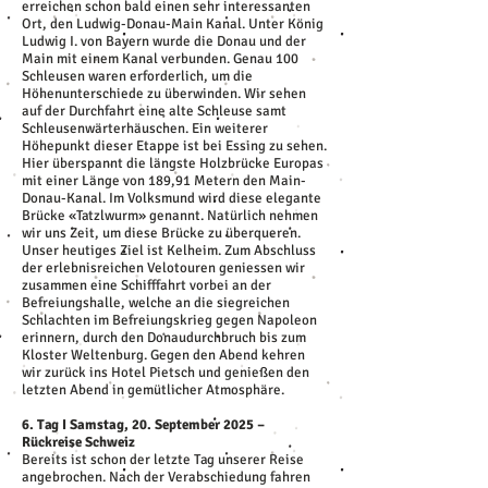
erreichen schon bald einen sehr interessanten
Ort, den Ludwig-Donau-Main Kanal. Unter König
Ludwig I. von Bayern wurde die Donau und der
Main mit einem Kanal verbunden. Genau 100
Schleusen waren erforderlich, um die
Höhenunterschiede zu überwinden. Wir sehen
auf der Durchfahrt eine alte Schleuse samt
Schleusenwärterhäuschen. Ein weiterer
Höhepunkt dieser Etappe ist bei Essing zu sehen.
Hier überspannt die längste Holzbrücke Europas
mit einer Länge von 189,91 Metern den Main-
Donau-Kanal. Im Volksmund wird diese elegante
Brücke «Tatzlwurm» genannt. Natürlich nehmen
wir uns Zeit, um diese Brücke zu überqueren.
Unser heutiges Ziel ist Kelheim. Zum Abschluss
der erlebnisreichen Velotouren geniessen wir
zusammen eine Schifffahrt vorbei an der
Befreiungshalle, welche an die siegreichen
Schlachten im Befreiungskrieg gegen Napoleon
erinnern, durch den Donaudurchbruch bis zum
Kloster Weltenburg. Gegen den Abend kehren
wir zurück ins Hotel Pietsch und genießen den
letzten Abend in gemütlicher Atmosphäre.
6. Tag I Samstag, 20. September 2025 –
Rückreise Schweiz
Bereits ist schon der letzte Tag unserer Reise
angebrochen. Nach der Verabschiedung fahren