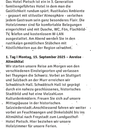
Das Hotel Pietsch ist ein in 3. Generation
familiengeführtes Hotel in dem man die
Gastlichkeit rundum spürt. Rustikales Ambiente
- gepaart mit stilvoller Atmosphäre - verleihen
jedem Gastraum sein ganz besonderes Flair. Die
Hotelzimmer sind für komfortable Belegungen
eingerichtet und mit Dusche, WC, Fön, Flachbild-
TV, Telefon und kostenlosem W-LAN
ausgestattet. Am Abend werden Sie in den
rustikalen gemütlichen Stübchen mit
Köstlichkeiten aus der Region verwöhnt.
1. Tag I Montag, 15. September 2025 – Anreise
Altmühltal
Wir starten unsere Reise am Morgen von den
verschiedenen Einsteigeorten und verlassen
bei Thayngen die Schweiz. Vorbei an Stuttgart
und Sulzbach an der Murr erreichen wir
Schwäbisch Hall. Schwäbisch Hall ist geprägt
durch ein nahezu geschlossenes, historisches
Stadtbild und hat eine Vielzahl von
Kulturdenkmälern. Freuen Sie sich auf unsere
Mittagspause in der historischen
Salzsiederstadt. Anschliessend fahren wir weiter
vorbei an Feuchtwangen und Dinkelsbühl bis ins
Altmühltal nach Freystadt zum Landgasthof-
Hotel Pietsch. Hier beziehen wir unsere
Hotelzimmer für unsere Ferien.