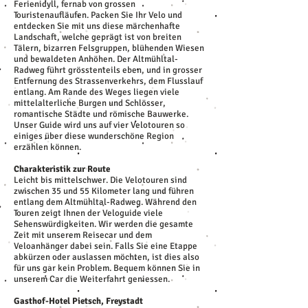
Ferienidyll, fernab von grossen
Touristenaufläufen. Packen Sie Ihr Velo und
entdecken Sie mit uns diese märchenhafte
Landschaft, welche geprägt ist von breiten
Tälern, bizarren Felsgruppen, blühenden Wiesen
und bewaldeten Anhöhen. Der Altmühltal-
Radweg führt grösstenteils eben, und in grosser
Entfernung des Strassenverkehrs, dem Flusslauf
entlang. Am Rande des Weges liegen viele
mittelalterliche Burgen und Schlösser,
romantische Städte und römische Bauwerke.
Unser Guide wird uns auf vier Velotouren so
einiges über diese wunderschöne Region
erzählen können.
Charakteristik zur Route
Leicht bis mittelschwer. Die Velotouren sind
zwischen 35 und 55 Kilometer lang und führen
entlang dem Altmühltal-Radweg. Während den
Touren zeigt Ihnen der Veloguide viele
Sehenswürdigkeiten. Wir werden die gesamte
Zeit mit unserem Reisecar und dem
Veloanhänger dabei sein. Falls Sie eine Etappe
abkürzen oder auslassen möchten, ist dies also
für uns gar kein Problem. Bequem können Sie in
unserem Car die Weiterfahrt geniessen.
Gasthof-Hotel Pietsch, Freystadt