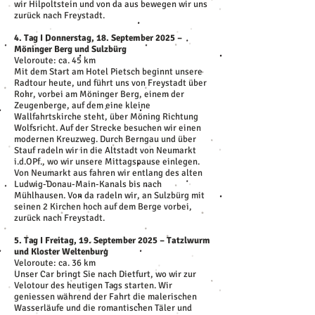
wir Hilpoltstein und von da aus bewegen wir uns
zurück nach Freystadt.
4. Tag I Donnerstag, 18. September 2025 –
Möninger Berg und Sulzbürg
Veloroute: ca. 45 km
Mit dem Start am Hotel Pietsch beginnt unsere
Radtour heute, und führt uns von Freystadt über
Rohr, vorbei am Möninger Berg, einem der
Zeugenberge, auf dem eine kleine
Wallfahrtskirche steht, über Möning Richtung
Wolfsricht. Auf der Strecke besuchen wir einen
modernen Kreuzweg. Durch Berngau und über
Stauf radeln wir in die Altstadt von Neumarkt
i.d.OPf., wo wir unsere Mittagspause einlegen.
Von Neumarkt aus fahren wir entlang des alten
Ludwig-Donau-Main-Kanals bis nach
Mühlhausen. Von da radeln wir, an Sulzbürg mit
seinen 2 Kirchen hoch auf dem Berge vorbei,
zurück nach Freystadt.
5. Tag I Freitag, 19. September 2025 – Tatzlwurm
und Kloster Weltenburg
Veloroute: ca. 36 km
Unser Car bringt Sie nach Dietfurt, wo wir zur
Velotour des heutigen Tags starten. Wir
geniessen während der Fahrt die malerischen
Wasserläufe und die romantischen Täler und