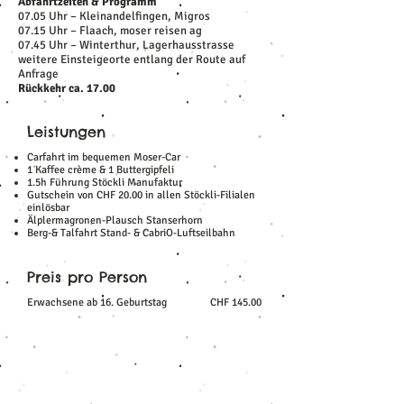
Abfahrtzeiten & Programm
07.05 Uhr – Kleinandelfingen, Migros
07.15 Uhr – Flaach, moser reisen ag
07.45 Uhr – Winterthur, Lagerhausstrasse
weitere Einsteigeorte entlang der Route auf
Anfrage
Rückkehr ca. 17.00
Leistungen
Carfahrt im bequemen Moser-Car
1 Kaffee crème & 1 Buttergipfeli
1.5h Führung Stöckli Manufaktur
Gutschein von CHF 20.00 in allen Stöckli-Filialen
einlösbar
Älplermagronen-Plausch Stanserhorn
Berg-& Talfahrt Stand- & CabriO-Luftseilbahn
Preis pro Person
Erwachsene ab 16. Geburtstag
CHF 145.00