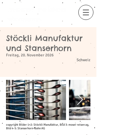
Stöckli Manufaktur
​
und Stanserhorn
Freitag, 20. November 2026
Schweiz
copyright Bilder 1+2: Stöckli Manufaktur, Bild 3: moser reisen ag,
Bild 4-5: Stanserhorn-Bahn AG