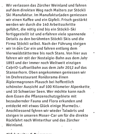
Wir verlassen das Zürcher Weinland und fahren
auf dem direkten Weg nach Malters zur Stöckli
Ski Manufaktur. Im Manufakturladen geniessen
wir einen Kaffee und ein Gipfeli. Frisch gestärkt
werden wir durch die 140 Arbeitsschritte
geführt, die nötig sind bis ein Stöckli-Ski
fertiggestellt ist und erfahren viele spannende
Details zu den berühmten Stöckli Skis und die
Firma Stöckli selbst. Nach der Führung steigen
wir in den Car ein und fahren entlang dem
Vierwaldstättersee bis nach Stans. Von hier aus
fahren wir mit der Nostalgie-Bahn aus dem Jahr
1893 und der immer noch Weltweit einzigen
CabriO-Luftseilbahn aus dem Jahr 2012 auf das
Stanserhorn. Oben angekommen geniessen wir
im Drehrestaurant Rondorama einen
Älplermagronen-Plausch bei hoffentlich
schönster Aussicht auf 100 Kilometer Alpenkette
und 10 Schweizer Seen. Wer möchte kann nach
dem Essen die Pflanzenschutzgebiete mit
bezaubernder Fauna und Flora erkunden und
entdeckt mit etwas Glück einige Murmelis.
Anschliessend fahren wir wieder Talwärts und
steigen in unseren Moser-Car um für die direkte
Rückfahrt nach Winterthur und das Zürcher
Weinland.