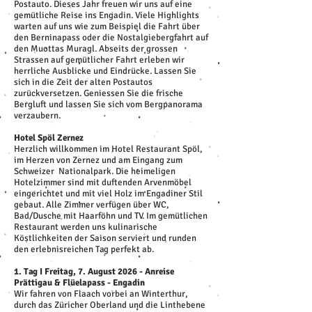
Postauto. Dieses Jahr freuen wir uns auf eine
gemütliche Reise ins Engadin. Viele Highlights
warten auf uns wie zum Beispiel die Fahrt über
den Berninapass oder die Nostalgiebergfahrt auf
den Muottas Muragl. Abseits der grossen
Strassen auf gemütlicher Fahrt erleben wir
herrliche Ausblicke und Eindrücke. Lassen Sie
sich in die Zeit der alten Postautos
zurückversetzen. Geniessen Sie die frische
Bergluft und lassen Sie sich vom Bergpanorama
verzaubern.
Hotel Spöl Zernez
Herzlich willkommen im Hotel Restaurant Spöl,
im Herzen von Zernez und am Eingang zum
Schweizer Nationalpark. Die heimeligen
Hotelzimmer sind mit duftenden Arvenmöbel
eingerichtet und mit viel Holz im Engadiner Stil
gebaut. Alle Zimmer verfügen über WC,
Bad/Dusche mit Haarföhn und TV. Im gemütlichen
Restaurant werden uns kulinarische
Köstlichkeiten der Saison serviert und runden
den erlebnisreichen Tag perfekt ab.
1. Tag I Freitag, 7. August 2026 - Anreise
Prättigau & Flüelapass - Engadin
Wir fahren von Flaach vorbei an Winterthur,
durch das Züricher Oberland und die Linthebene