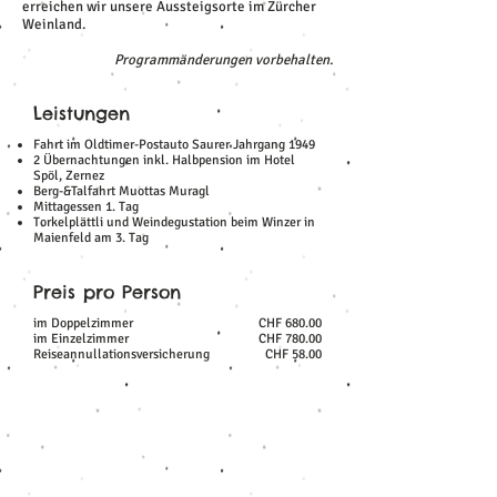
erreichen wir unsere Aussteigsorte im Zürcher
Weinland.
Programmänderungen vorbehalten.
Leistungen
Fahrt im Oldtimer-Postauto Saurer Jahrgang 1949
2 Übernachtungen inkl. Halbpension im Hotel
Spöl, Zernez
Berg-&Talfahrt Muottas Muragl
Mittagessen 1. Tag
Torkelplättli und Weindegustation beim Winzer in
Maienfeld am 3. Tag
Preis pro Person
im Doppelzimmer
CHF 680.00
im Einzelzimmer
CHF 780.00
Reiseannullationsversicherung
CHF 58.00