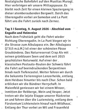
Nostalgische Bahnfahrt auf den Muottas Muragl.
Hier verbringen wir unsere Mittagspause. Es
bleibt noch Zeit für einen kleinen Spaziergang in
dieser atemberaubenden Bergwelt. Durch das
Oberengadin vorbei an Samedan und La Punt
führt uns die Fahrt zurück nach Zernez.
Tag 3 I Sonntag, 9. August 2026 - Abschied vom
Engadin und Heimreise
Nach dem Frühstück geht die Fahrt wieder
Richtung Oberengadin. In La Punt biegen wir in
die Strasse zum Albulapass ein. Der Albulapass
(2'315 m.ü.M.) ist einer der schönsten Pässe
Graubündens. Das Naturreservat Crap Alv mit
seinen grünblauen Seen und dem seit 2015
geschützten Naturwald. Auf einer der
klassischen Postauto-Routen der Schweiz führt
die Fahrt auf beeindruckenden Serpentinen
hinab nach Tiefencastel. Weiter fahren wir durch
die bekannte Ferienregion Lenzerheide, entlang
dem Heidsee hinunter bis nach Chur. Schon bald
erblicken wir die Bündner Herrschaft. In
Maienfeld geniessen wir bei einem Winzer,
inmitten der Rebberge, Wein und Vesper. Jetzt
treten wir die letzte Etappe unserer Rückreise
an und fahren über die Luziensteig, entlang dem
Fürstentum Lichtenstein hinauf nach Wildhaus.
Entlang der Thur vorbei an Wil und Frauenfeld