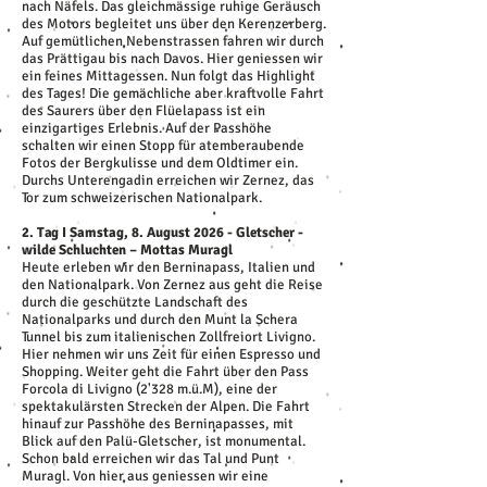
nach Näfels. Das gleichmässige ruhige Geräusch
des Motors begleitet uns über den Kerenzerberg.
Auf gemütlichen Nebenstrassen fahren wir durch
das Prättigau bis nach Davos. Hier geniessen wir
ein feines Mittagessen. Nun folgt das Highlight
des Tages! Die gemächliche aber kraftvolle Fahrt
des Saurers über den Flüelapass ist ein
einzigartiges Erlebnis. Auf der Passhöhe
schalten wir einen Stopp für atemberaubende
Fotos der Bergkulisse und dem Oldtimer ein.
Durchs Unterengadin erreichen wir Zernez, das
Tor zum schweizerischen Nationalpark.
2. Tag I Samstag, 8. August 2026 - Gletscher -
wilde Schluchten – Mottas Muragl
Heute erleben wir den Berninapass, Italien und
den Nationalpark. Von Zernez aus geht die Reise
durch die geschützte Landschaft des
Nationalparks und durch den Munt la Schera
Tunnel bis zum italienischen Zollfreiort Livigno.
Hier nehmen wir uns Zeit für einen Espresso und
Shopping. Weiter geht die Fahrt über den Pass
Forcola di Livigno (2'328 m.ü.M), eine der
spektakulärsten Strecken der Alpen. Die Fahrt
hinauf zur Passhöhe des Berninapasses, mit
Blick auf den Palü-Gletscher, ist monumental.
Schon bald erreichen wir das Tal und Punt
Muragl. Von hier aus geniessen wir eine