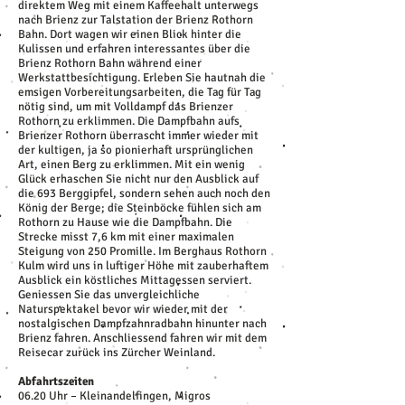
direktem Weg mit einem Kaffeehalt unterwegs
nach Brienz zur Talstation der Brienz Rothorn
Bahn. Dort wagen wir einen Blick hinter die
Kulissen und erfahren interessantes über die
Brienz Rothorn Bahn während einer
Werkstattbesichtigung. Erleben Sie hautnah die
emsigen Vorbereitungsarbeiten, die Tag für Tag
nötig sind, um mit Volldampf das Brienzer
Rothorn zu erklimmen. Die Dampfbahn aufs
Brienzer Rothorn überrascht immer wieder mit
der kultigen, ja so pionierhaft ursprünglichen
Art, einen Berg zu erklimmen. Mit ein wenig
Glück erhaschen Sie nicht nur den Ausblick auf
die 693 Berggipfel, sondern sehen auch noch den
König der Berge; die Steinböcke fühlen sich am
Rothorn zu Hause wie die Dampfbahn. Die
Strecke misst 7,6 km mit einer maximalen
Steigung von 250 Promille. Im Berghaus Rothorn
Kulm wird uns in luftiger Höhe mit zauberhaftem
Ausblick ein köstliches Mittagessen serviert.
Geniessen Sie das unvergleichliche
Naturspektakel bevor wir wieder mit der
nostalgischen Dampfzahnradbahn hinunter nach
Brienz fahren. Anschliessend fahren wir mit dem
Reisecar zurück ins Zürcher Weinland.
Abfahrtszeiten
06.20 Uhr – Kleinandelfingen, Migros