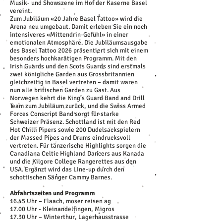
Musik- und Showszene im Hof der Kaserne Basel
vereint.
Zum Jubiläum «20 Jahre Basel Tattoo» wird die
Arena neu umgebaut. Damit erleben Sie ein noch
intensiveres «Mittendrin-Gefühl» in einer
emotionalen Atmosphäre. Die Jubiläumsausgabe
des Basel Tattoo 2026 präsentiert sich mit einem
besonders hochkarätigen Programm. Mit den
Irish Guards und den Scots Guards sind erstmals
zwei königliche Garden aus Grossbritannien
gleichzeitig in Basel vertreten – damit waren
nun alle britischen Garden zu Gast. Aus
Norwegen kehrt die King’s Guard Band and Drill
Team zum Jubiläum zurück, und die Swiss Armed
Forces Conscript Band sorgt für starke
Schweizer Präsenz. Schottland ist mit den Red
Hot Chilli Pipers sowie 200 Dudelsackspielern
der Massed Pipes and Drums eindrucksvoll
vertreten. Für tänzerische Highlights sorgen die
Canadiana Celtic Highland Dancers aus Kanada
und die Kilgore College Rangerettes aus den
USA. Ergänzt wird das Line-up durch den
schottischen Sänger Cammy Barnes.
Abfahrtszeiten und Programm
16.45 Uhr – Flaach, moser reisen ag
17.00 Uhr - Kleinandelfingen, Migros
17.30 Uhr – Winterthur, Lagerhausstrasse