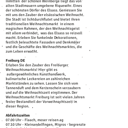
Inmitten der schönen Weinberge liegt das von
alten Stadtmauern umgebene Riquewihr. Eines
der schönsten Dörfer des Elsass. Geniessen Sie
mit uns den Zauber der elsässischen Weihnacht.
Die Stadt ist lichtdurchflutet und bietet ihren
traditionellen Weihnachtsmarkt in einem
magischen Rahmen, der den Weihnachtsgeist
mit allem verbindet, was das Elsass so reizvoll
macht. Erleben Sie funkelnde Dekorationen,
festlich beleuchtete Fassaden und Denkmäler
und die Geschäfte des Weihnachtsmarktes, die
zum Leben erwacht.
Freiburg DE
Erleben Sie den Zauber des Freiburger
Weihnachtsmarkts! Hier gibt es
außergewöhnliches Kunsthandwerk,
kulinarische Leckereien an zahlreichen
Marktständen zu sehen. Lassen Sie sich vom
Tannenduft und dem Kerzenschein verzaubern
und auf die Weihnachtszeit einstimmen. Der
Weihnachtsmarkt Freiburg ist seit vielen Jahren
fester Bestandteil der Vorweihnachtszeit in
dieser Region.
Abfahrtszeiten
07.00 Uhr - Flaach, moser reisen ag
07.10 Uhr - Kleinandelfingen, Migros - begrenzte