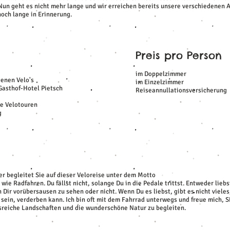
un geht es nicht mehr lange und wir erreichen bereits unsere verschiedenen Au
och lange in Erinnerung.
Preis pro Person
im Doppelzimmer
genen Velo's
im Einzelzimmer
Gasthof-Hotel Pietsch
Reiseannullationsversicherung
ie Velotouren
g
r begleitet Sie auf dieser Veloreise unter dem Motto
 wie Radfahren. Du fällst nicht, solange Du in die Pedale trittst. Entweder liebs
 Dir vorübersausen zu sehen oder nicht. Wenn Du es liebst, gibt es nicht viel
sein, verderben kann. Ich bin oft mit dem Fahrrad unterwegs und freue mich, S
reiche Landschaften und die wunderschöne Natur zu begleiten.