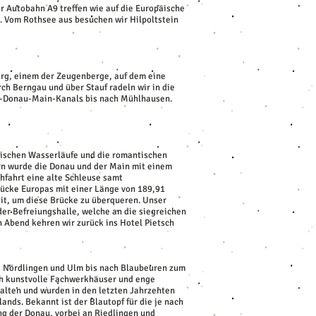
r Autobahn A9 treffen wie auf die Europäische
. Vom Rothsee aus besuchen wir Hilpoltstein
erg, einem der Zeugenberge, auf dem eine
ch Berngau und über Stauf radeln wir in die
ig-Donau-Main-Kanals bis nach Mühlhausen.
erischen Wasserläufe und die romantischen
ern wurde die Donau und der Main mit einem
hfahrt eine alte Schleuse samt
rücke Europas mit einer Länge von 189,91
it, um diese Brücke zu überqueren. Unser
der Befreiungshalle, welche an die siegreichen
 Abend kehren wir zurück ins Hotel Pietsch
m, Nördlingen und Ulm bis nach Blaubeuren zum
ich kunstvolle Fachwerkhäuser und enge
alten und wurden in den letzten Jahrzenten
ands. Bekannt ist der Blautopf für die je nach
ng der Donau, vorbei an Riedlingen und