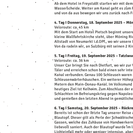
Ab dem Hotel in Freystadt starten wir mit de
Wasserscheide. Weiter am Kanal geht es zum R
und von da aus bewegen wir uns zurück nach F
4. Tag I Donnerstag, 18. September 2025 – Mö
Veloroute: ca. 45 km
Mit dem Start am Hotel Pietsch beginnt unser
kleine Wallfahrtskirche steht, über Möning Ri
Altstadt von Neumarkt i.d.OPf., wo wir unser
Von da radeln wir, an Sulzbürg mit seinen 2 K
5. Tag I Freitag, 19. September 2025 – Tatzlw
Veloroute: ca. 36 km
Unser Car bringt Sie nach Dietfurt, wo wir zu
Täler und erreichen schon bald einen sehr in
Kanal verbunden. Genau 100 Schleusen waren e
Schleusenwärterhäuschen. Ein weiterer Höhepu
Metern den Main-Donau-Kanal. Im Volksmund w
heutiges Ziel ist Kelheim. Zum Abschluss der 
Schlachten im Befreiungskrieg gegen Napoleon
und genießen den letzten Abend in gemütlich
6. Tag I Samstag, 20. September 2025 – Rückr
Bereits ist schon der letzte Tag unserer Rei
Blautopf. Dieser gilt als Perle der Schwäbisc
Gassen, welche das Zuhause von Handwerkern u
liebevoll saniert. Auch der Blautopf wurde im 
Lichteinfall mehr oder weniger intensive, abe