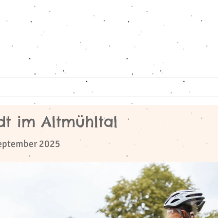
ote
Charter-Car
Schulen
Moser
dt im Altmühltal
September 2025