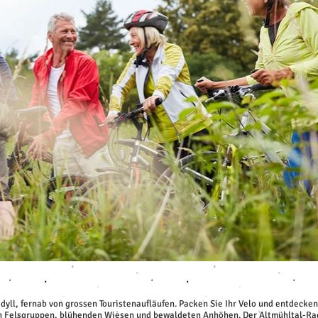
nidyll, fernab von grossen Touristenaufläufen. Packen Sie Ihr Velo und entdeck
ren Felsgruppen, blühenden Wiesen und bewaldeten Anhöhen. Der Altmühltal-Rad