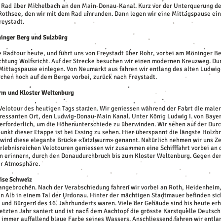
m Rad über Michelbach an den Main-Donau-Kanal. Kurz vor der Unterquerung de
othsee, den wir mit dem Rad umrunden. Dann legen wir eine Mittagspause ein
reystadt.
ninger Berg und Sulzbürg
e Radtour heute, und führt uns von Freystadt über Rohr, vorbei am Möninger B
chtung Wolfsricht. Auf der Strecke besuchen wir einen modernen Kreuzweg. Dur
e Mittagspause einlegen. Von Neumarkt aus fahren wir entlang des alten Ludw
irchen hoch auf dem Berge vorbei, zurück nach Freystadt.
urm und Kloster Weltenburg
r Velotour des heutigen Tags starten. Wir geniessen während der Fahrt die mal
teressanten Ort, den Ludwig-Donau-Main Kanal. Unter König Ludwig I. von Bay
rforderlich, um die Höhenunterschiede zu überwinden. Wir sehen auf der Durc
nkt dieser Etappe ist bei Essing zu sehen. Hier überspannt die längste Holzb
ird diese elegante Brücke «Tatzlwurm» genannt. Natürlich nehmen wir uns Ze
erlebnisreichen Velotouren geniessen wir zusammen eine Schifffahrt vorbei an 
 erinnern, durch den Donaudurchbruch bis zum Kloster Weltenburg. Gegen den
er Atmosphäre.
eise Schweiz
se angebrochen. Nach der Verabschiedung fahren wir vorbei an Roth, Heidenhei
hen Alb in einem Tal der Urdonau. Hinter der mächtigen Stadtmauer befinden s
nd Bürgern des 16. Jahrhunderts waren. Viele der Gebäude sind bis heute erh
letzten Jahr saniert und ist nach dem Aachtopf die grösste Karstquelle Deutschl
r immer auffallend blaue Farbe seines Wassers. Anschliessend fahren wir entla