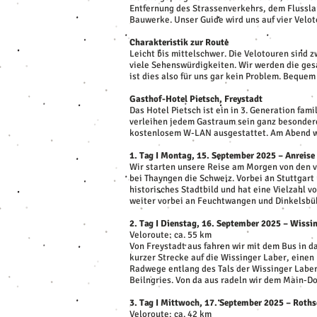
Entfernung des Strassenverkehrs, dem Flussla
Bauwerke. Unser Guide wird uns auf vier Velo
Charakteristik zur Route
Leicht bis mittelschwer. Die Velotouren sind
viele Sehenswürdigkeiten. Wir werden die ges
ist dies also für uns gar kein Problem. Beque
Gasthof-Hotel Pietsch, Freystadt
Das Hotel Pietsch ist ein in 3. Generation fam
verleihen jedem Gastraum sein ganz besonderes
kostenlosem W-LAN ausgestattet. Am Abend we
1. Tag I Montag, 15. September 2025 – Anreise
Wir starten unsere Reise am Morgen von den 
bei Thayngen die Schweiz. Vorbei an Stuttgart
historisches Stadtbild und hat eine Vielzahl 
weiter vorbei an Feuchtwangen und Dinkelsbüh
2. Tag I Dienstag, 16. September 2025 – Wiss
Veloroute: ca. 55 km
Von Freystadt aus fahren wir mit dem Bus in d
kurzer Strecke auf die Wissinger Laber, einen
Radwege entlang des Tals der Wissinger Laber 
Beilngries. Von da aus radeln wir dem Main-D
3. Tag I Mittwoch, 17. September 2025 – Roths
Veloroute: ca. 42 km