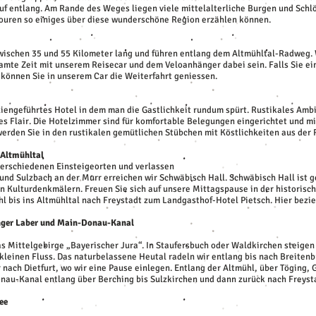
uf entlang. Am Rande des Weges liegen viele mittelalterliche Burgen und Schl
touren so einiges über diese wunderschöne Region erzählen können.
 zwischen 35 und 55 Kilometer lang und führen entlang dem Altmühltal-Radweg.
amte Zeit mit unserem Reisecar und dem Veloanhänger dabei sein. Falls Sie e
m können Sie in unserem Car die Weiterfahrt geniessen.
iliengeführtes Hotel in dem man die Gastlichkeit rundum spürt. Rustikales Ambi
 Flair. Die Hotelzimmer sind für komfortable Belegungen eingerichtet und mit
rden Sie in den rustikalen gemütlichen Stübchen mit Köstlichkeiten aus der 
 Altmühltal
verschiedenen Einsteigeorten und verlassen
 und Sulzbach an der Murr erreichen wir Schwäbisch Hall. Schwäbisch Hall ist 
von Kulturdenkmälern. Freuen Sie sich auf unsere Mittagspause in der historisc
l bis ins Altmühltal nach Freystadt zum Landgasthof-Hotel Pietsch. Hier bezie
inger Laber und Main-Donau-Kanal
as Mittelgebirge „Bayerischer Jura“. In Staufersbuch oder Waldkirchen steigen
 kleinen Fluss. Das naturbelassene Heutal radeln wir entlang bis nach Breiten
nach Dietfurt, wo wir eine Pause einlegen. Entlang der Altmühl, über Töging,
onau-Kanal entlang über Berching bis Sulzkirchen und dann zurück nach Freyst
ee