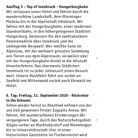
Ausflug 3 – Top of Innsbruck - Hungerburgbahn
Wir verlassen unser Hotel und fahren durch die
wunderschöne Landschaft, dem Mieminger
Plateau bis in die Alpenstadt Innsbruck. Wir
fahren mit der Hungerburgbahn, einer modernen
Standseilbahn, in den höhergelegenen Stadtteil
Hungerburg. Geniessen Sie den spektakulären
Panoramablick über Innsbruck und die
umliegende Bergwelt. Wer möchte kann im
Alpenzoo, mit der weltweit grössten Sammlung
von Tieren aus dem Alpenraum, verweilen oder
mit der Hungerburgbahn direkt in die Altstadt
hinunterfahren. Das charmante Städtchen
Innsbruck ist zu jeder Jahreszeit einen Besuch
wert. Unsere Rückfahrt führt uns vorbei an
Seefeld und Mittenwald zurück nach Ehrwald ins
Hotel.
6. Tag: Freitag, 11. September 2026 - Rückreise
in die Schweiz
Schon wieder heisst es Abschied nehmen von der
uns lieb gewonnen Tiroler Zugspitz Arena. Wir
fahren, mit wunderschönen Erinnerungen der
vergangenen Tage, durch das Naturschutzgebiet
Allgäu vorbei an Marktoberdorf und Memmingen
bis in Universitätsstadt Ulm. In einer
historischen Gaststätte im Fischerviertel wird