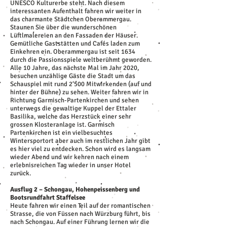
UNESCO Kulturerbe steht. Nach diesem
interessanten Aufenthalt fahren wir weiter in
das charmante Städtchen Oberammergau.
Staunen Sie über die wunderschönen
Lüftlmalereien an den Fassaden der Häuser.
Gemütliche Gaststätten und Cafés laden zum
Einkehren ein. Oberammergau ist seit 1634
durch die Passionsspiele weltberühmt geworden.
Alle 10 Jahre, das nächste Mal im Jahr 2020,
besuchen unzählige Gäste die Stadt um das
Schauspiel mit rund 2‘500 Mitwirkenden (auf und
hinter der Bühne) zu sehen. Weiter fahren wir in
Richtung Garmisch-Partenkirchen und sehen
unterwegs die gewaltige Kuppel der Ettaler
Basilika, welche das Herzstück einer sehr
grossen Klosteranlage ist. Garmisch
Partenkirchen ist ein vielbesuchtes
Wintersportort aber auch im restlichen Jahr gibt
es hier viel zu entdecken. Schon wird es langsam
wieder Abend und wir kehren nach einem
erlebnisreichen Tag wieder in unser Hotel
zurück.
Ausflug 2 – Schongau, Hohenpeissenberg und
Bootsrundfahrt Staffelsee
Heute fahren wir einen Teil auf der romantischen
Strasse, die von Füssen nach Würzburg führt, bis
nach Schongau. Auf einer Führung lernen wir die