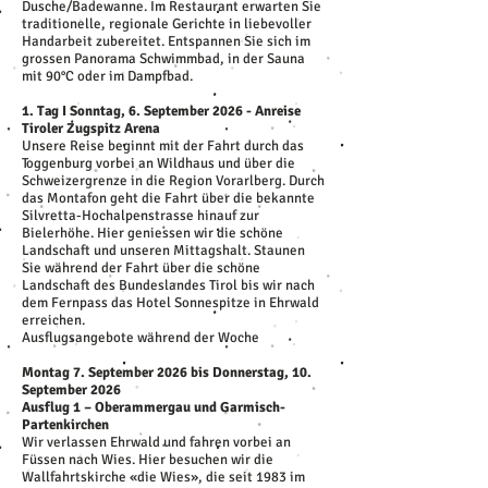
Dusche/Badewanne. Im Restaurant erwarten Sie
traditionelle, regionale Gerichte in liebevoller
Handarbeit zubereitet. Entspannen Sie sich im
grossen Panorama Schwimmbad, in der Sauna
mit 90°C oder im Dampfbad.
1. Tag I Sonntag, 6. September 2026 - Anreise
Tiroler Zugspitz Arena
Unsere Reise beginnt mit der Fahrt durch das
Toggenburg vorbei an Wildhaus und über die
Schweizergrenze in die Region Vorarlberg. Durch
das Montafon geht die Fahrt über die bekannte
Silvretta-Hochalpenstrasse hinauf zur
Bielerhöhe. Hier geniessen wir die schöne
Landschaft und unseren Mittagshalt. Staunen
Sie während der Fahrt über die schöne
Landschaft des Bundeslandes Tirol bis wir nach
dem Fernpass das Hotel Sonnespitze in Ehrwald
erreichen.
Ausflugsangebote während der Woche
Montag 7. September 2026 bis Donnerstag, 10.
September 2026
Ausflug 1 – Oberammergau und Garmisch-
Partenkirchen
Wir verlassen Ehrwald und fahren vorbei an
Füssen nach Wies. Hier besuchen wir die
Wallfahrtskirche «die Wies», die seit 1983 im