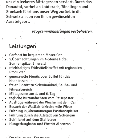
uns ein leckeres Mittagessen serviert. Durch das
Donautal, vorbei an Lauterach, Riedlingen und
Stockach führt uns unser Weg zurück in die
Schweiz an den von Ihnen gewünschten
Aussteigeort.
Programmänderungen vorbehalten.
Leistungen
Carfahrt im bequemen Moser-Car
5 Übernachtungen im 4-Sterne Hotel
Sonnenspitze, Ehrwald
reichhaltiges Frühstücksbuffet mit regionalen
Produkten
genussvolle Menüs oder Buffet für das
Nachtessen
freier Eintritt zu Schwimmbad, Sauna- und
Fitnessbereich
Mittagessen am 1. und 6. Tag
tägliche Kurzandachten vom Reisepastor
Ausflüge während der Woche mit dem Car
Besuch der Wallfahrtskirche «die Wies»
Führung in Oberammergau Passionsspielort
Führung durch die Altstadt von Schongau
Schiffahrt auf dem Staffelsee
Hungerburgbahn und Eintritt Alpenzoo