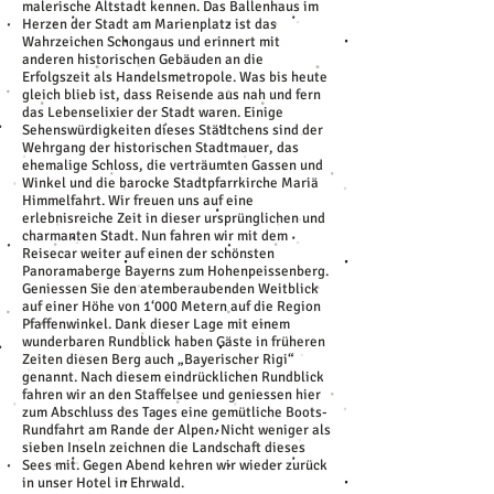
malerische Altstadt kennen. Das Ballenhaus im
Herzen der Stadt am Marienplatz ist das
Wahrzeichen Schongaus und erinnert mit
anderen historischen Gebäuden an die
Erfolgszeit als Handelsmetropole. Was bis heute
gleich blieb ist, dass Reisende aus nah und fern
das Lebenselixier der Stadt waren. Einige
Sehenswürdigkeiten dieses Städtchens sind der
Wehrgang der historischen Stadtmauer, das
ehemalige Schloss, die verträumten Gassen und
Winkel und die barocke Stadtpfarrkirche Mariä
Himmelfahrt. Wir freuen uns auf eine
erlebnisreiche Zeit in dieser ursprünglichen und
charmanten Stadt. Nun fahren wir mit dem
Reisecar weiter auf einen der schönsten
Panoramaberge Bayerns zum Hohenpeissenberg.
Geniessen Sie den atemberaubenden Weitblick
auf einer Höhe von 1‘000 Metern auf die Region
Pfaffenwinkel. Dank dieser Lage mit einem
wunderbaren Rundblick haben Gäste in früheren
Zeiten diesen Berg auch „Bayerischer Rigi“
genannt. Nach diesem eindrücklichen Rundblick
fahren wir an den Staffelsee und geniessen hier
zum Abschluss des Tages eine gemütliche Boots-
Rundfahrt am Rande der Alpen. Nicht weniger als
sieben Inseln zeichnen die Landschaft dieses
Sees mit. Gegen Abend kehren wir wieder zurück
in unser Hotel in Ehrwald.