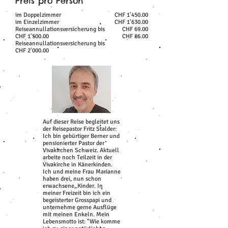
Preis pro Person
im Doppelzimmer
CHF 1'450.00
im Einzelzimmer
CHF 1'630.00
Reiseannullationsversicherung bis
CHF 69.00
CHF 1'500.00
CHF 86.00
Reiseannullationsversicherung bis
CHF 2'000.00
Auf dieser Reise begleitet uns
der Reisepastor Fritz Stalder:
Ich bin gebürtiger Berner und
pensionierter Pastor der
Vivakirchen Schweiz. Aktuell
arbeite noch Teilzeit in der
Vivakirche in Känerkinden.
Ich und meine Frau Marianne
haben drei, nun schon
erwachsene, Kinder. In
meiner Freizeit bin ich ein
begeisterter Grosspapi und
unternehme gerne Ausflüge
mit meinen Enkeln. Mein
Lebensmotto ist: "Wie komme