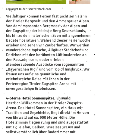
copyright Bilder: shutterstock.com
Vielfältiger können Ferien fast nicht sein als in
der Tiroler Bergwelt und den Ammergauer Alpen.
Von dem imposanten Bergmassiv der Alpen und
der Zugspitze, der höchste Berg Deutschlands,
bis hin zu den malerischen Seen mit angenehmen
Badetemperaturen. Während dieser Ferienwoche
erleben und sehen wir Zauberhaftes. Wir werden
wunderschöne typische, Allgäuer Städtchen und
Dörfchen mit den berühmten Lüftlmalereien an
den Fassaden sehen oder erleben
atemberaubende Ausblicke vom sogenannten
„Bayerischen Rigi“ und vom Top of Innsbruck. Wir
freuen uns auf eine gemütliche und
erlebnisreiche Reise mit Ihnen in der
Ferienregion Tiroler Zugspitze Arena mit
unvergesslichen Erlebnissen.
4-Sterne Hotel Sonnenspitze, Ehrwald
Herzlich Willkommen in der Tiroler Zugspitz-
Arena. Das Hotel Sonnenspitze, ein Haus mit
Tradition und Geschichte, liegt direkt im Herzen
von Ehrwald auf ca. 900 Meter Höhe. Die
Hotelzimmer liegen ruhig und sind ausgestattet
mit TV, Telefon, Balkon, Wireless WLAN und
selbstverständlich über Badezimmer mit