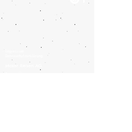
Impressum
Datenschutzerklärung
Moser Reisen AG
Botzen 11
CH-8416 Flaach
Tel.:
+41 (0) 52 305 33 10
info@moser-reisen.ch
Hermann Car-Reisen
CH-8400 Winterthur
Tel.:
+41 (0) 52 212 00 80
hermann.carreisen@bluewin.c
h
Reiseländer