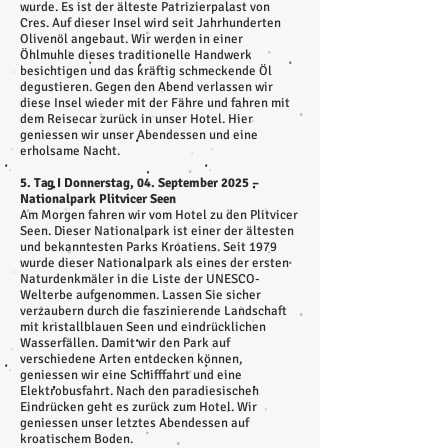
wurde. Es ist der älteste Patrizierpalast von
Cres. Auf dieser Insel wird seit Jahrhunderten
Olivenöl angebaut. Wir werden in einer
Öhlmuhle dieses traditionelle Handwerk
besichtigen und das kräftig schmeckende Öl
degustieren. Gegen den Abend verlassen wir
diese Insel wieder mit der Fähre und fahren mit
dem Reisecar zurück in unser Hotel. Hier
geniessen wir unser Abendessen und eine
erholsame Nacht.
5. Tag I Donnerstag, 04. September 2025 –
Nationalpark Plitvicer Seen
Am Morgen fahren wir vom Hotel zu den Plitvicer
Seen. Dieser Nationalpark ist einer der ältesten
und bekanntesten Parks Kroatiens. Seit 1979
wurde dieser Nationalpark als eines der ersten
Naturdenkmäler in die Liste der UNESCO-
Welterbe aufgenommen. Lassen Sie sicher
verzaubern durch die faszinierende Landschaft
mit kristallblauen Seen und eindrücklichen
Wasserfällen. Damit wir den Park auf
verschiedene Arten entdecken können,
geniessen wir eine Schifffahrt und eine
Elektrobusfahrt. Nach den paradiesischen
Eindrücken geht es zurück zum Hotel. Wir
geniessen unser letztes Abendessen auf
kroatischem Boden.