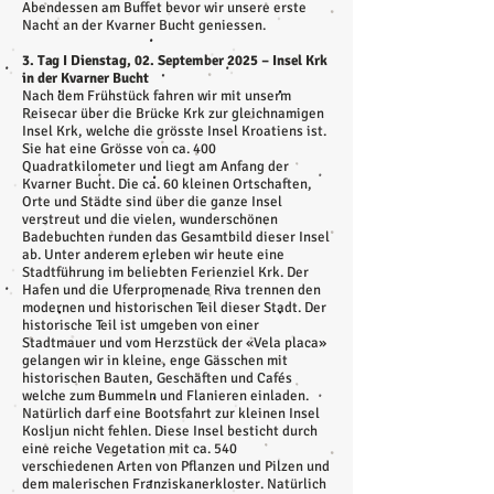
Abendessen am Buffet bevor wir unsere erste
Nacht an der Kvarner Bucht geniessen.
3. Tag I Dienstag, 02. September 2025 – Insel Krk
in der Kvarner Bucht
Nach dem Frühstück fahren wir mit unserm
Reisecar über die Brücke Krk zur gleichnamigen
Insel Krk, welche die grösste Insel Kroatiens ist.
Sie hat eine Grösse von ca. 400
Quadratkilometer und liegt am Anfang der
Kvarner Bucht. Die ca. 60 kleinen Ortschaften,
Orte und Städte sind über die ganze Insel
verstreut und die vielen, wunderschönen
Badebuchten runden das Gesamtbild dieser Insel
ab. Unter anderem erleben wir heute eine
Stadtführung im beliebten Ferienziel Krk. Der
Hafen und die Uferpromenade Riva trennen den
modernen und historischen Teil dieser Stadt. Der
historische Teil ist umgeben von einer
Stadtmauer und vom Herzstück der «Vela placa»
gelangen wir in kleine, enge Gässchen mit
historischen Bauten, Geschäften und Cafés
welche zum Bummeln und Flanieren einladen.
Natürlich darf eine Bootsfahrt zur kleinen Insel
Kosljun nicht fehlen. Diese Insel besticht durch
eine reiche Vegetation mit ca. 540
verschiedenen Arten von Pflanzen und Pilzen und
dem malerischen Franziskanerkloster. Natürlich