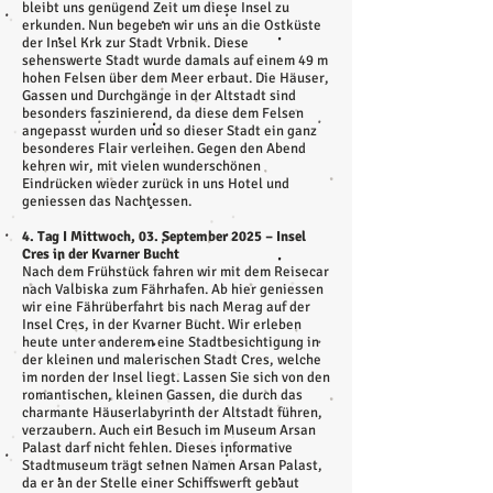
bleibt uns genügend Zeit um diese Insel zu
erkunden. Nun begeben wir uns an die Ostküste
der Insel Krk zur Stadt Vrbnik. Diese
sehenswerte Stadt wurde damals auf einem 49 m
hohen Felsen über dem Meer erbaut. Die Häuser,
Gassen und Durchgänge in der Altstadt sind
besonders faszinierend, da diese dem Felsen
angepasst wurden und so dieser Stadt ein ganz
besonderes Flair verleihen. Gegen den Abend
kehren wir, mit vielen wunderschönen
Eindrücken wieder zurück in uns Hotel und
geniessen das Nachtessen.
4. Tag I Mittwoch, 03. September 2025 – Insel
Cres in der Kvarner Bucht
Nach dem Frühstück fahren wir mit dem Reisecar
nach Valbiska zum Fährhafen. Ab hier geniessen
wir eine Fährüberfahrt bis nach Merag auf der
Insel Cres, in der Kvarner Bucht. Wir erleben
heute unter anderem eine Stadtbesichtigung in
der kleinen und malerischen Stadt Cres, welche
im norden der Insel liegt. Lassen Sie sich von den
romantischen, kleinen Gassen, die durch das
charmante Häuserlabyrinth der Altstadt führen,
verzaubern. Auch ein Besuch im Museum Arsan
Palast darf nicht fehlen. Dieses informative
Stadtmuseum trägt seinen Namen Arsan Palast,
da er an der Stelle einer Schiffswerft gebaut