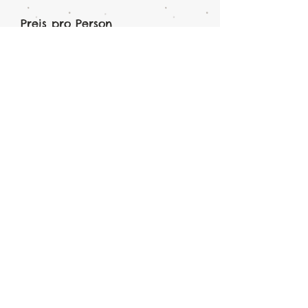
Preis pro Person
im Doppelzimmer
CHF 1'520.00
im Einzelzimmer
CHF 1'870.00
Reiseannullationsvers. bis CHF
CHF 86.00
2'000.00
Folge uns auf: