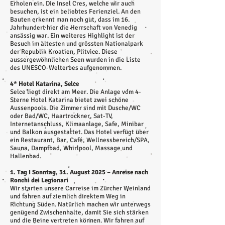
Erholen ein. Die Insel Cres, welche wir auch
besuchen, ist ein beliebtes Ferienziel. An den
Bauten erkennt man noch gut, dass im 16.
Jahrhundert hier die Herrschaft von Venedig
ansässig war. Ein weiteres Highlight ist der
Besuch im ältesten und grössten Nationalpark
der Republik Kroatien, Plitvice. Diese
aussergewöhnlichen Seen wurden in die Liste
des UNESCO-Welterbes aufgenommen.
4* Hotel Katarina, Selce
Selce liegt direkt am Meer. Die Anlage vom 4-
Sterne Hotel Katarina bietet zwei schöne
Aussenpools. Die Zimmer sind mit Dusche/WC
oder Bad/WC, Haartrockner, Sat-TV,
Internetanschluss, Klimaanlage, Safe, Minibar
und Balkon ausgestattet. Das Hotel verfügt über
ein Restaurant, Bar, Café, Wellnessbereich/SPA,
Sauna, Dampfbad, Whirlpool, Massage und
Hallenbad.
1. Tag I Sonntag, 31. August 2025 – Anreise nach
Ronchi dei Legionari
Wir starten unsere Carreise im Zürcher Weinland
und fahren auf ziemlich direktem Weg in
Richtung Süden. Natürlich machen wir unterwegs
genügend Zwischenhalte, damit Sie sich stärken
und die Beine vertreten können. Wir fahren auf