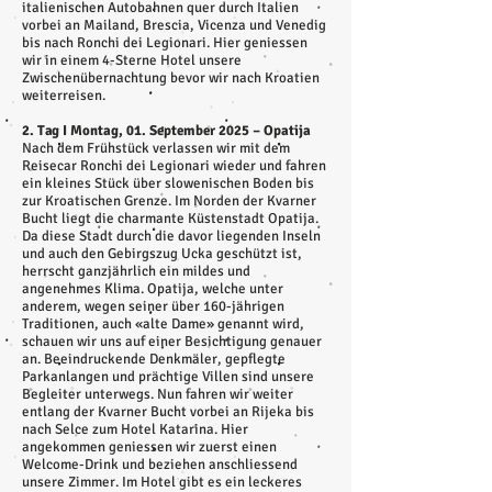
italienischen Autobahnen quer durch Italien
vorbei an Mailand, Brescia, Vicenza und Venedig
bis nach Ronchi dei Legionari. Hier geniessen
wir in einem 4-Sterne Hotel unsere
Zwischenübernachtung bevor wir nach Kroatien
weiterreisen.
2. Tag I Montag, 01. September 2025 – Opatija
Nach dem Frühstück verlassen wir mit dem
Reisecar Ronchi dei Legionari wieder und fahren
ein kleines Stück über slowenischen Boden bis
zur Kroatischen Grenze. Im Norden der Kvarner
Bucht liegt die charmante Küstenstadt Opatija.
Da diese Stadt durch die davor liegenden Inseln
und auch den Gebirgszug Ucka geschützt ist,
herrscht ganzjährlich ein mildes und
angenehmes Klima. Opatija, welche unter
anderem, wegen seiner über 160-jährigen
Traditionen, auch «alte Dame» genannt wird,
schauen wir uns auf einer Besichtigung genauer
an. Beeindruckende Denkmäler, gepflegte
Parkanlangen und prächtige Villen sind unsere
Begleiter unterwegs. Nun fahren wir weiter
entlang der Kvarner Bucht vorbei an Rijeka bis
nach Selce zum Hotel Katarina. Hier
angekommen geniessen wir zuerst einen
Welcome-Drink und beziehen anschliessend
unsere Zimmer. Im Hotel gibt es ein leckeres