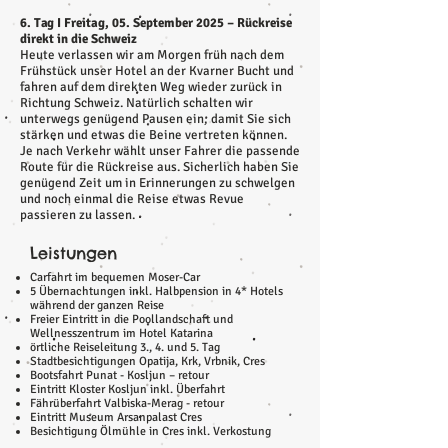
6. Tag I Freitag, 05. September 2025 – Rückreise
direkt in die Schweiz
Heute verlassen wir am Morgen früh nach dem
Frühstück unser Hotel an der Kvarner Bucht und
fahren auf dem direkten Weg wieder zurück in
Richtung Schweiz. Natürlich schalten wir
unterwegs genügend Pausen ein, damit Sie sich
stärken und etwas die Beine vertreten können.
Je nach Verkehr wählt unser Fahrer die passende
Route für die Rückreise aus. Sicherlich haben Sie
genügend Zeit um in Erinnerungen zu schwelgen
und noch einmal die Reise etwas Revue
passieren zu lassen.
Leistungen
Carfahrt im bequemen Moser-Car
5 Übernachtungen inkl. Halbpension in 4* Hotels
während der ganzen Reise
Freier Eintritt in die Poollandschaft und
Wellnesszentrum im Hotel Katarina
örtliche Reiseleitung 3., 4. und 5. Tag
Stadtbesichtigungen Opatija, Krk, Vrbnik, Cres
Bootsfahrt Punat - Kosljun – retour
Eintritt Kloster Kosljun inkl. Überfahrt
Fährüberfahrt Valbiska-Merag - retour
Eintritt Museum Arsanpalast Cres
Besichtigung Ölmühle in Cres inkl. Verkostung