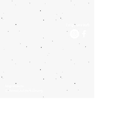
Folge uns auf:
Impressum
Datenschutzerklärung
Moser Reisen AG
Botzen 11
CH-8416 Flaach
Tel.:
+41 (0) 52 305 33 10
info@moser-reisen.ch
Hermann Car-Reisen