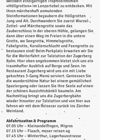
weltweit einzigartigen Tropfsteinhöhlen
«Höllgrotten» im Lenzertobel zu entdecken. Mit
ihren märchenhaft anmutenden
Steinformationen bezaubern die Höllgrotten
Jung und Alt. Durchwandern Sie zuerst Wurzel-,
Zottel- und Märchengrotte sowie das
Zauberschloss in der oberen Höhle, gelangen Sie
dann über einen Weg im Freien in die untere
Grotte, wo Seegrotte, Himmelsgrotte,
Fabelgrotte, Korallenschlucht und Feengrotte zu
bestaunen sind! Beim Parkplatz erwarten wir Sie
für die Weiterfahrt zur Talstation der Zugerberg
Bahn. Hier oben angekommen bietet sich uns ein
traumhafter Ausblick auf Berge und Seen. Im
Restaurant Zugerberg wird uns ein mit Liebe
gekochtes 3-Gang Menü serviert. Geniessen Sie
die wunderschöne Natur bei einem gemütlichen
Spaziergang oder lassen Sie Ihre Seele auf einen
der schönen Aussichtsbänkli baumeln. Am
Nachmittag bringt uns die Zugerbergbahn
wieder hinunter zur Talstation und von hier aus
fahren wir mit dem Reisecar zurück ins Zürcher
Weinland.
Abfahrtszeiten & Programm
07.05 Uhr – Kleinandelfingen, Migros
07.15 Uhr – Flaach, moser reisen ag
07.45 Uhr – Winterthur, Lagerhausstrasse