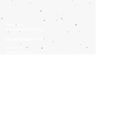
Impressum
Datenschutzerklärung
Moser Reisen AG
Botzen 11
CH-8416 Flaach
Tel.:
+41 (0) 52 305 33 10
info@moser-reisen.ch
Hermann Car-Reisen
CH-8400 Winterthur
Tel.:
+41 (0) 52 212 00 80
hermann.carreisen@bluewin.c
h
Reiseländer
Deutschland
Grossbritannien
Frankreich
Italien
Niederlande