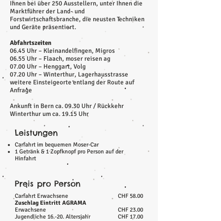
Ihnen bei über 250 Ausstellern, unter Ihnen die
Marktführer der Land- und
Forstwirtschaftsbranche, die neusten Techniken
und Geräte präsentiert.
Abfahrtszeiten
06.45 Uhr – Kleinandelfingen, Migros
06.55 Uhr – Flaach, moser reisen ag
07.00 Uhr – Henggart, Volg
07.20 Uhr – Winterthur, Lagerhausstrasse
weitere Einsteigeorte entlang der Route auf
Anfrage
Ankunft in Bern ca. 09.30 Uhr / Rückkehr
Winterthur um ca. 19.15 Uhr
Leistungen
Carfahrt im bequemen Moser-Car
1 Getränk & 1 Zopfknopf pro Person auf der
Hinfahrt
Preis pro Person
Carfahrt Erwachsene
CHF 58.00
Zuschlag Eintritt AGRAMA
Erwachsene
CHF 23.00
Jugendliche 16.-20. Altersjahr
CHF 17.00